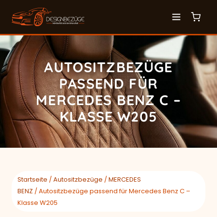
AUTOSITZBEZÜGE
PASSEND FÜR
MERCEDES BENZ C –
KLASSE W205
Startseite
/
Autositzbezüge
/
MERCEDES
BENZ
/ Autositzbezüge passend für Mercedes Benz C –
Klasse W205