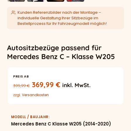
Kunden Referenzbilder nach der Montage –
individuelle Gestaltung Ihrer Sitzbezüge im
Bestellprozess für Ihr Fahrzeugmodell möglich!
Autositzbezüge passend für
Mercedes Benz C – Klasse W205
PREIS AB
Ursprünglicher Preis war: 399
Aktueller Preis ist: 3
369,99
€
inkl. MwSt.
399,99
€
zzgl.
Versandkosten
MODELL / BAUJAHR
Mercedes Benz C Klasse W205 (2014-2020)