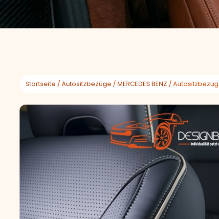
Startseite
/
Autositzbezüge
/
MERCEDES BENZ
/ Autositzbezü