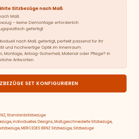
ählte Sitzbezüge nach Maß
 nach Maß
bezug – keine Demontage erforderlich
gspezifisch gefertigt
viduell nach Maß gefertigt, perfekt passend für Ihr
Stil und hochwertige Optik im Innenraum.
, Montage, Airbag-Sicherheit, Material oder Pflege? In
rliche Antworten.
ercedes Benz EQC N293 Menge
TZBEZÜGE SET KONFIGURIEREN
ENZ
,
Standardsitzbezüge
bezüge
,
individuelles Designs
,
Maßgeschneiderte Sitzbezüge
,
sitzbezüge
,
MERCEDES BENZ Sitzbezüge
,
Sitzbezüge