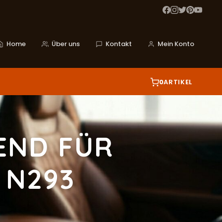
Home
Über uns
Kontakt
Mein Konto
0
ARTIKEL
END FÜR
 N293