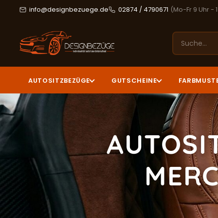
info@designbezuege.de
02874 / 4790671
(Mo-Fr 9 Uhr - 
AUTOSITZBEZÜGE
GUTSCHEINE
FARBMUST
AUTOSI
MERC