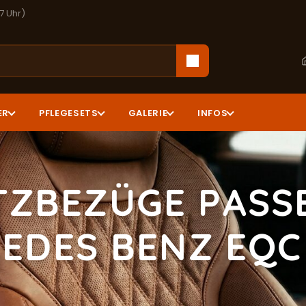
17 Uhr)
ER
PFLEGESETS
GALERIE
INFOS
TZBEZÜGE PASS
EDES BENZ EQC