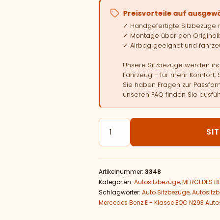
Preisvorteile auf ausgew
✓ Handgefertigte Sitzbezüge
✓ Montage über den Original
✓ Airbag geeignet und fahrzeu
Unsere Sitzbezüge werden indi
Fahrzeug – für mehr Komfort, 
Sie haben Fragen zur Passform
unseren FAQ finden Sie ausfüh
Autositzbezüge passend für M
SI
Artikelnummer:
3348
Kategorien:
Autositzbezüge
,
MERCEDES B
Schlagwörter:
Auto Sitzbezüge
,
Autositz
Mercedes Benz E - Klasse EQC N293 Auto