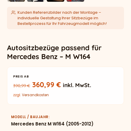
Kunden Referenzbilder nach der Montage –
individuelle Gestaltung Ihrer Sitzbezüge im
Bestellprozess für Ihr Fahrzeugmodell möglich!
Autositzbezüge passend für
Mercedes Benz – M W164
PREIS AB
Ursprünglicher Preis war: 390
Aktueller Preis ist: 3
360,99
€
inkl. MwSt.
390,99
€
zzgl.
Versandkosten
MODELL / BAUJAHR
Mercedes Benz M W164 (2005-2012)