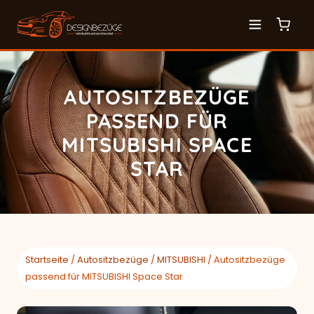
AUTOSITZBEZÜGE
PASSEND FÜR
MITSUBISHI SPACE
STAR
Startseite
/
Autositzbezüge
/
MITSUBISHI
/ Autositzbezüge
passend für MITSUBISHI Space Star