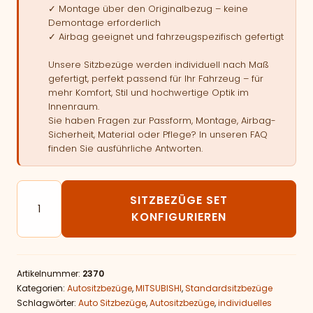
✓ Montage über den Originalbezug – keine
Demontage erforderlich
✓ Airbag geeignet und fahrzeugspezifisch gefertigt
Unsere Sitzbezüge werden individuell nach Maß
gefertigt, perfekt passend für Ihr Fahrzeug – für
mehr Komfort, Stil und hochwertige Optik im
Innenraum.
Sie haben Fragen zur Passform, Montage, Airbag-
Sicherheit, Material oder Pflege? In unseren FAQ
finden Sie ausführliche Antworten.
Autositzbezüge passend für MITSUBISHI Space Star M
SITZBEZÜGE SET
KONFIGURIEREN
Artikelnummer:
2370
Kategorien:
Autositzbezüge
,
MITSUBISHI
,
Standardsitzbezüge
Schlagwörter:
Auto Sitzbezüge
,
Autositzbezüge
,
individuelles