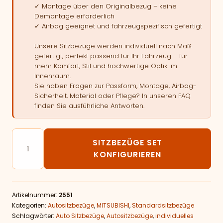
✓ Montage über den Originalbezug – keine
Demontage erforderlich
✓ Airbag geeignet und fahrzeugspezifisch gefertigt
Unsere Sitzbezüge werden individuell nach Maß
gefertigt, perfekt passend für Ihr Fahrzeug – für
mehr Komfort, Stil und hochwertige Optik im
Innenraum.
Sie haben Fragen zur Passform, Montage, Airbag-
Sicherheit, Material oder Pflege? In unseren FAQ
finden Sie ausführliche Antworten.
Autositzbezüge passend für MITSUBISHI Pajero Classi
SITZBEZÜGE SET
KONFIGURIEREN
Artikelnummer:
2551
Kategorien:
Autositzbezüge
,
MITSUBISHI
,
Standardsitzbezüge
Schlagwörter:
Auto Sitzbezüge
,
Autositzbezüge
,
individuelles