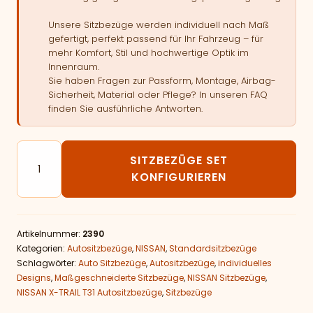
Unsere Sitzbezüge werden individuell nach Maß
gefertigt, perfekt passend für Ihr Fahrzeug – für
mehr Komfort, Stil und hochwertige Optik im
Innenraum.
Sie haben Fragen zur Passform, Montage, Airbag-
Sicherheit, Material oder Pflege? In unseren FAQ
finden Sie ausführliche Antworten.
Autositzbezüge passend für NISSAN X-TRAIL T31 Meng
SITZBEZÜGE SET
KONFIGURIEREN
Artikelnummer:
2390
Kategorien:
Autositzbezüge
,
NISSAN
,
Standardsitzbezüge
Schlagwörter:
Auto Sitzbezüge
,
Autositzbezüge
,
individuelles
Designs
,
Maßgeschneiderte Sitzbezüge
,
NISSAN Sitzbezüge
,
NISSAN X-TRAIL T31 Autositzbezüge
,
Sitzbezüge