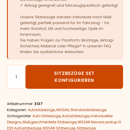
✓ Airbag geeignet und fahrzeugspezifisch gefertigt
Unsere Sitzbezüge werden individuell nach Maß
gefertigt, perfekt passend für Ihr Fahrzeug – für
mehr Komfort, Stil und hochwertige Optik im
Innenraum.
Sie haben Fragen zur Passform, Montage, Airbag-
Sicherheit, Material oder Pflege? In unseren FAQ
finden Sie ausführliche Antworten.
Autositzbezüge passend für NISSAN Navara pickup IV
SITZBEZÜGE SET
KONFIGURIEREN
Artikelnummer:
3137
Kategorien:
Autositzbezüge
,
NISSAN
,
Standardsitzbezüge
Schlagwörter:
Auto Sitzbezüge
,
Autositzbezüge
,
individuelles
Designs
,
Maßgeschneiderte Sitzbezüge
,
NISSAN Navara pickup IV
D23 Autositzbezüge
,
NISSAN Sitzbezüge
,
Sitzbezüge