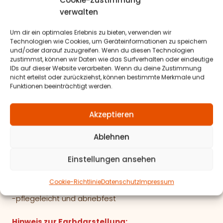
Cookie-Zustimmung
Lederlook – Kunstleder
verwalten
Oberfläche: 100% Polyurethan
Um dir ein optimales Erlebnis zu bieten, verwenden wir
Beschichtung: 60% PCV, 40% Polyester (PES)
Technologien wie Cookies, um Geräteinformationen zu speichern
und/oder darauf zuzugreifen. Wenn du diesen Technologien
zustimmst, können wir Daten wie das Surfverhalten oder eindeutige
Antarrlook-Wildlederoptik
IDs auf dieser Website verarbeiten. Wenn du deine Zustimmung
100% Polyester (PES)
nicht erteilst oder zurückziehst, können bestimmte Merkmale und
Funktionen beeinträchtigt werden.
Velour & Textillook
100% Polyester (PES)
Akzeptieren
Materialeigenschaften:
Ablehnen
-geprüfte
Lichtechtheit
Einstellungen ansehen
-geprüfte
Scheuerfestigkeit
Cookie-Richtlinie
Datenschutz
Impressum
-langlebige und robuste Materialien
-pflegeleicht und abriebfest
Hinweis zur Farbdarstellung: