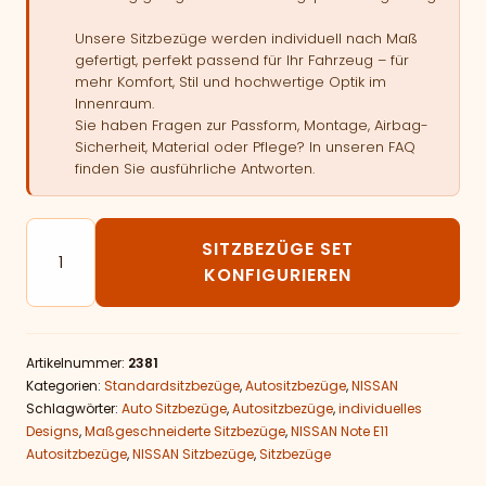
Unsere Sitzbezüge werden individuell nach Maß
gefertigt, perfekt passend für Ihr Fahrzeug – für
mehr Komfort, Stil und hochwertige Optik im
Innenraum.
Sie haben Fragen zur Passform, Montage, Airbag-
Sicherheit, Material oder Pflege? In unseren FAQ
finden Sie ausführliche Antworten.
Autositzbezüge passend für NISSAN Note E11 Menge
SITZBEZÜGE SET
KONFIGURIEREN
Artikelnummer:
2381
Kategorien:
Standardsitzbezüge
,
Autositzbezüge
,
NISSAN
Schlagwörter:
Auto Sitzbezüge
,
Autositzbezüge
,
individuelles
Designs
,
Maßgeschneiderte Sitzbezüge
,
NISSAN Note E11
Autositzbezüge
,
NISSAN Sitzbezüge
,
Sitzbezüge