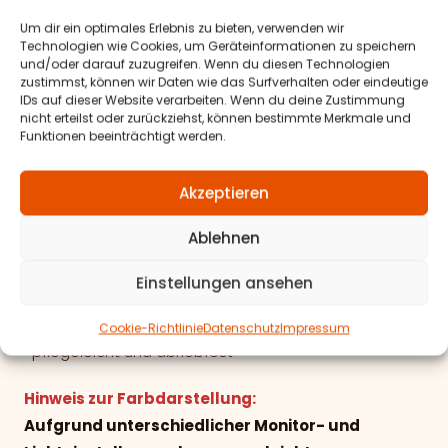
Oberfläche: 100% Polyurethan
Beschichtung: 60% PCV, 40% Polyester (PES)
Um dir ein optimales Erlebnis zu bieten, verwenden wir
Technologien wie Cookies, um Geräteinformationen zu speichern
und/oder darauf zuzugreifen. Wenn du diesen Technologien
Antarrlook-Wildlederoptik
zustimmst, können wir Daten wie das Surfverhalten oder eindeutige
IDs auf dieser Website verarbeiten. Wenn du deine Zustimmung
100% Polyester (PES)
nicht erteilst oder zurückziehst, können bestimmte Merkmale und
Funktionen beeinträchtigt werden.
Velour & Textillook
100% Polyester (PES)
Akzeptieren
Materialeigenschaften:
Ablehnen
-geprüfte
Lichtechtheit
Einstellungen ansehen
-geprüfte
Scheuerfestigkeit
-langlebige und robuste Materialien
Cookie-Richtlinie
Datenschutz
Impressum
-pflegeleicht und abriebfest
Hinweis zur Farbdarstellung:
Aufgrund unterschiedlicher Monitor- und