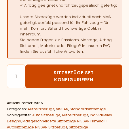
✓ Airbag geeignet und fahrzeugspezifisch gefertigt
Unsere Sitzbezüge werden individuell nach Maß
gefertigt, perfekt passend für Ihr Fahrzeug – für
mehr Komfort, Stil und hochwertige Optik im
Innenraum.
Sie haben Fragen zur Passform, Montage, Airbag-
Sicherheit, Material oder Pflege? In unseren FAQ
finden Sie ausführliche Antworten.
Autositzbezüge passend für NISSAN Primera P11 Meng
SITZBEZÜGE SET
KONFIGURIEREN
Artikelnummer:
2385
Kategorien:
Autositzbezüge
,
NISSAN
,
Standardsitzbezüge
Schlagwörter:
Auto Sitzbezüge
,
Autositzbezüge
,
individuelles
Designs
,
Maßgeschneiderte Sitzbezüge
,
NISSAN Primera P11
Autositzbezüge
,
NISSAN Sitzbezüge
,
Sitzbezüge