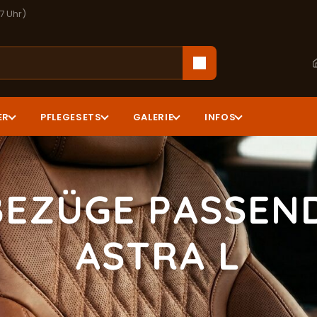
17 Uhr)
ER
PFLEGESETS
GALERIE
INFOS
EZÜGE PASSEN
ASTRA L