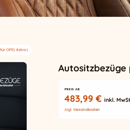
ür OPEL Astra L
Autositzbezüge 
PREIS AB
483,99
€
inkl. MwSt
zzgl.
Versandkosten