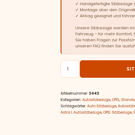
✓ Handgefertigte Sitzbezüge
✓ Montage über den Original
✓ Airbag geeignet und fahrzeu
Unsere Sitzbezüge werden indi
Fahrzeug – für mehr Komfort, 
Sie haben Fragen zur Passform
unseren FAQ finden Sie ausfüh
Autositzbezüge passend für OP
SI
Artikelnummer:
3443
Kategorien:
Autositzbezüge
,
OPEL
,
Standa
Schlagwörter:
Auto Sitzbezüge
,
Autositz
Astra L Autositzbezüge
,
OPEL Sitzbezüge
,