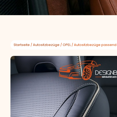
Startseite
/
Autositzbezüge
/
OPEL
/ Autositzbezüge passend f