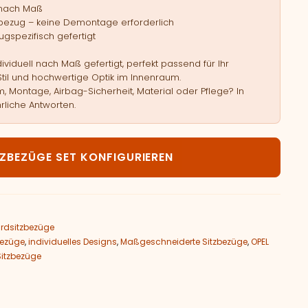
 nach Maß
bezug – keine Demontage erforderlich
gspezifisch gefertigt
viduell nach Maß gefertigt, perfekt passend für Ihr
Stil und hochwertige Optik im Innenraum.
, Montage, Airbag-Sicherheit, Material oder Pflege? In
rliche Antworten.
EL Astra L Menge
TZBEZÜGE SET KONFIGURIEREN
rdsitzbezüge
bezüge
,
individuelles Designs
,
Maßgeschneiderte Sitzbezüge
,
OPEL
Sitzbezüge