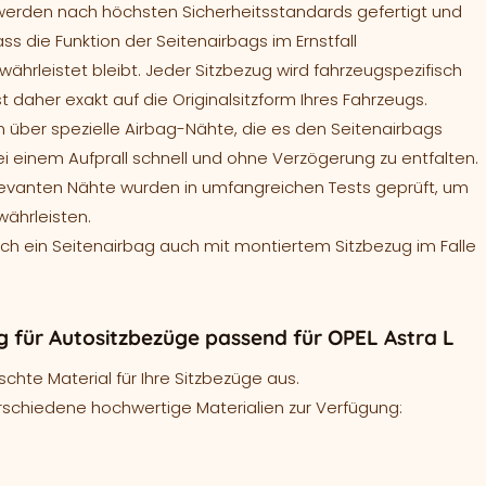
werden nach höchsten Sicherheitsstandards gefertigt und
ass die Funktion der Seitenairbags im Ernstfall
ährleistet bleibt. Jeder Sitzbezug wird fahrzeugspezifisch
t daher exakt auf die Originalsitzform Ihres Fahrzeugs.
 über spezielle Airbag-Nähte, die es den Seitenairbags
ei einem Aufprall schnell und ohne Verzögerung zu entfalten.
levanten Nähte wurden in umfangreichen Tests geprüft, um
währleisten.
sich ein Seitenairbag auch mit montiertem Sitzbezug im Falle
 für Autositzbezüge passend für OPEL Astra L
hte Material für Ihre Sitzbezüge aus.
rschiedene hochwertige Materialien zur Verfügung: