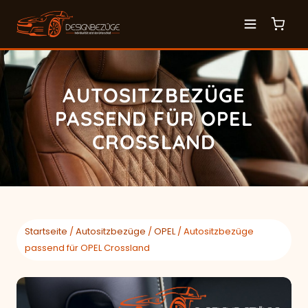
AUTOSITZBEZÜGE
PASSEND FÜR OPEL
CROSSLAND
Startseite
/
Autositzbezüge
/
OPEL
/ Autositzbezüge
passend für OPEL Crossland