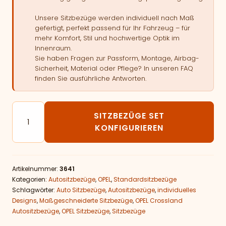
Unsere Sitzbezüge werden individuell nach Maß
gefertigt, perfekt passend für Ihr Fahrzeug – für
mehr Komfort, Stil und hochwertige Optik im
Innenraum.
Sie haben Fragen zur Passform, Montage, Airbag-
Sicherheit, Material oder Pflege? In unseren FAQ
finden Sie ausführliche Antworten.
Autositzbezüge passend für OPEL Crossland Menge
SITZBEZÜGE SET
KONFIGURIEREN
Artikelnummer:
3641
Kategorien:
Autositzbezüge
,
OPEL
,
Standardsitzbezüge
Schlagwörter:
Auto Sitzbezüge
,
Autositzbezüge
,
individuelles
Designs
,
Maßgeschneiderte Sitzbezüge
,
OPEL Crossland
Autositzbezüge
,
OPEL Sitzbezüge
,
Sitzbezüge