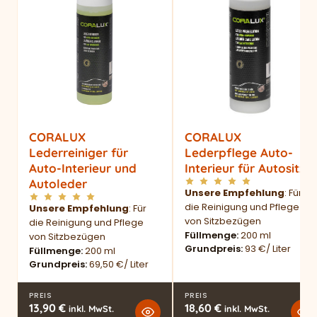
CORALUX
CORALUX
Lederreiniger für
Lederpflege Auto-
Auto-Interieur und
Interieur für Autositze
Autoleder
Unsere Empfehlung
: Für
die Reinigung und Pflege
Unsere Empfehlung
: Für
von Sitzbezügen
die Reinigung und Pflege
Füllmenge
200 ml
von Sitzbezügen
Grundpreis
93 €/ Liter
Füllmenge
200 ml
Grundpreis
69,50 €/ Liter
PREIS
PREIS
13,90
€
18,60
€
inkl. MwSt.
inkl. MwSt.