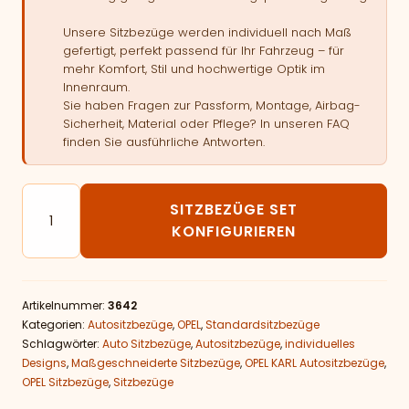
Unsere Sitzbezüge werden individuell nach Maß
gefertigt, perfekt passend für Ihr Fahrzeug – für
mehr Komfort, Stil und hochwertige Optik im
Innenraum.
Sie haben Fragen zur Passform, Montage, Airbag-
Sicherheit, Material oder Pflege? In unseren FAQ
finden Sie ausführliche Antworten.
Autositzbezüge passend für OPEL KARL Menge
SITZBEZÜGE SET
KONFIGURIEREN
Artikelnummer:
3642
Kategorien:
Autositzbezüge
,
OPEL
,
Standardsitzbezüge
Schlagwörter:
Auto Sitzbezüge
,
Autositzbezüge
,
individuelles
Designs
,
Maßgeschneiderte Sitzbezüge
,
OPEL KARL Autositzbezüge
,
OPEL Sitzbezüge
,
Sitzbezüge