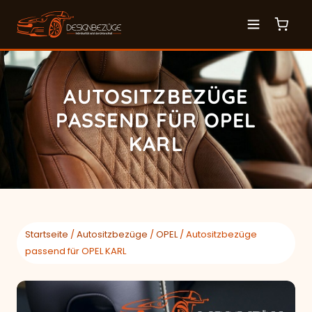
AUTOSITZBEZÜGE
PASSEND FÜR OPEL
KARL
Startseite
/
Autositzbezüge
/
OPEL
/ Autositzbezüge
passend für OPEL KARL