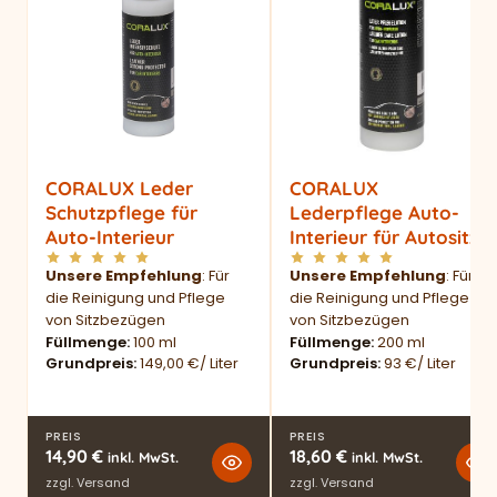
CORALUX Leder
CORALUX
Schutzpflege für
Lederpflege Auto-
Auto-Interieur
Interieur für Autositze
Unsere Empfehlung
: Für
Unsere Empfehlung
: Für
die Reinigung und Pflege
die Reinigung und Pflege
von Sitzbezügen
von Sitzbezügen
Füllmenge
100 ml
Füllmenge
200 ml
Grundpreis
149,00 €/ Liter
Grundpreis
93 €/ Liter
PREIS
PREIS
14,90
€
18,60
€
inkl. MwSt.
inkl. MwSt.
zzgl.
Versand
zzgl.
Versand