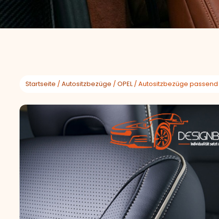
Startseite
/
Autositzbezüge
/
OPEL
/ Autositzbezüge passend 