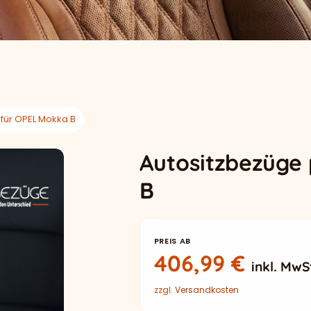
für OPEL Mokka B
Autositzbezüge
B
PREIS AB
406,99
€
inkl. MwS
zzgl.
Versandkosten