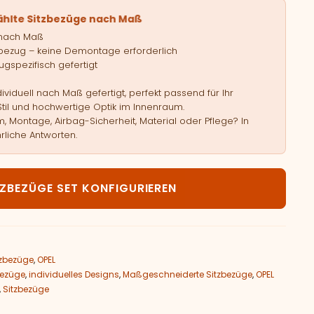
ählte Sitzbezüge nach Maß
 nach Maß
bezug – keine Demontage erforderlich
gspezifisch gefertigt
viduell nach Maß gefertigt, perfekt passend für Ihr
Stil und hochwertige Optik im Innenraum.
, Montage, Airbag-Sicherheit, Material oder Pflege? In
rliche Antworten.
PEL Mokka B Menge
TZBEZÜGE SET KONFIGURIEREN
tzbezüge
,
OPEL
bezüge
,
individuelles Designs
,
Maßgeschneiderte Sitzbezüge
,
OPEL
,
Sitzbezüge