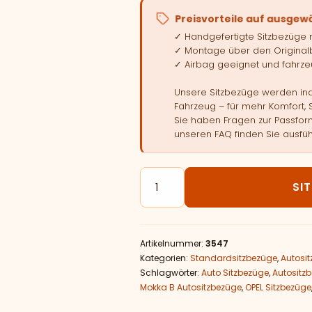
Preisvorteile auf ausgew
✓ Handgefertigte Sitzbezüge
✓ Montage über den Original
✓ Airbag geeignet und fahrzeu
Unsere Sitzbezüge werden indi
Fahrzeug – für mehr Komfort, 
Sie haben Fragen zur Passform
unseren FAQ finden Sie ausfüh
Autositzbezüge passend für O
SI
Artikelnummer:
3547
Kategorien:
Standardsitzbezüge
,
Autosi
Schlagwörter:
Auto Sitzbezüge
,
Autositz
Mokka B Autositzbezüge
,
OPEL Sitzbezüge