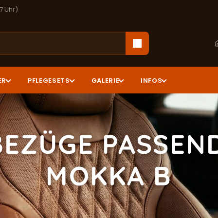
17 Uhr)
ER
PFLEGESETS
GALERIE
INFOS
BEZÜGE PASSEND
MOKKA B