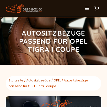
AUTOSITZBEZÜGE
PASSEND FÜR OPEL
TIGRA I COUPE
Startseite
/
Autositzbezüge
/
OPEL
/ Autositzbezüge
passend für OPEL Tigra I coupe