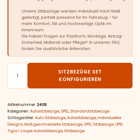
Unsere Sitzbezüge werden individuell nach Maß
gefertigt, perfekt passend für Ihr Fahrzeug – für
mehr Komfort, Stil und hochwertige Optik im
Innenraum.
Sie haben Fragen zur Passform, Montage, Airbag-
Sicherheit, Material oder Pflege? In unseren FAQ
finden Sie ausführliche Antworten.
Autositzbezüge passend für OPEL Tigra I coupe Menge
SITZBEZÜGE SET
KONFIGURIEREN
Artikelnummer:
2405
Kategorien:
Autositzbezüge
,
OPEL
,
Standardsitzbezüge
Schlagwörter:
Auto Sitzbezüge
,
Autositzbezüge
,
individuelles
Designs
,
Maßgeschneiderte Sitzbezüge
,
OPEL Sitzbezüge
,
OPEL
Tigra I coupe Autositzbezüge
,
Sitzbezüge