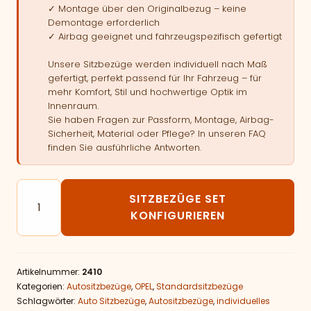
✓ Montage über den Originalbezug – keine
Demontage erforderlich
✓ Airbag geeignet und fahrzeugspezifisch gefertigt
Unsere Sitzbezüge werden individuell nach Maß
gefertigt, perfekt passend für Ihr Fahrzeug – für
mehr Komfort, Stil und hochwertige Optik im
Innenraum.
Sie haben Fragen zur Passform, Montage, Airbag-
Sicherheit, Material oder Pflege? In unseren FAQ
finden Sie ausführliche Antworten.
Autositzbezüge passend für OPEL Zafira B van - 5 Sit
SITZBEZÜGE SET
KONFIGURIEREN
Artikelnummer:
2410
Kategorien:
Autositzbezüge
,
OPEL
,
Standardsitzbezüge
Schlagwörter:
Auto Sitzbezüge
,
Autositzbezüge
,
individuelles