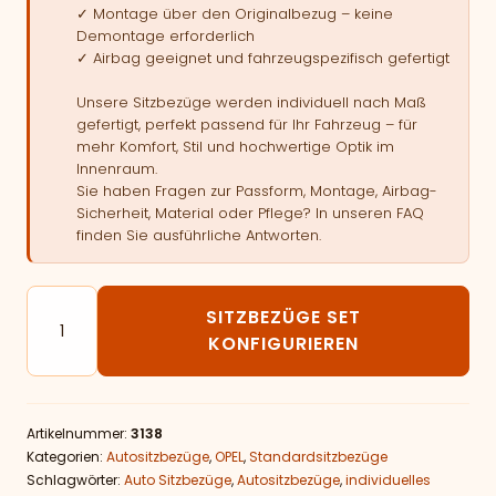
✓ Montage über den Originalbezug – keine
Demontage erforderlich
✓ Airbag geeignet und fahrzeugspezifisch gefertigt
Unsere Sitzbezüge werden individuell nach Maß
gefertigt, perfekt passend für Ihr Fahrzeug – für
mehr Komfort, Stil und hochwertige Optik im
Innenraum.
Sie haben Fragen zur Passform, Montage, Airbag-
Sicherheit, Material oder Pflege? In unseren FAQ
finden Sie ausführliche Antworten.
Autositzbezüge passend für OPEL Zafira C van - 5 Sit
SITZBEZÜGE SET
KONFIGURIEREN
Artikelnummer:
3138
Kategorien:
Autositzbezüge
,
OPEL
,
Standardsitzbezüge
Schlagwörter:
Auto Sitzbezüge
,
Autositzbezüge
,
individuelles