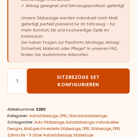
✓ Airbag geeignet und fahrzeugspezifisch gefertigt
Unsere Sitzbezüge werden individuell nach Maß
gefertigt, perfekt passend für Ihr Fahrzeug – für
mehr Komfort, Stil und hochwertige Optik im
Innenraum.
Sie haben Fragen zur Passform, Montage, Airbag-
Sicherheit, Material oder Pflege? In unseren FAQ
finden Sie ausführliche Antworten.
Autositzbezüge passend für OPEL Zafira Life - 5 Sitze
SITZBEZÜGE SET
KONFIGURIEREN
Artikelnummer:
3280
Kategorien:
Autositzbezüge
,
OPEL
,
Standardsitzbezüge
Schlagwörter:
Auto Sitzbezüge
,
Autositzbezüge
,
individuelles
Designs
,
Maßgeschneiderte Sitzbezüge
,
OPEL Sitzbezüge
,
OPEL
Zafira Life - 5 Sitzer Autositzbezüge
,
Sitzbezüge