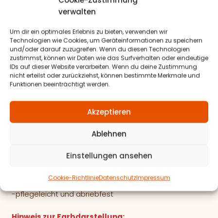
Cookie-Zustimmung
Lederlook – Kunstleder
verwalten
Oberfläche: 100% Polyurethan
Um dir ein optimales Erlebnis zu bieten, verwenden wir
Beschichtung: 60% PCV, 40% Polyester (PES)
Technologien wie Cookies, um Geräteinformationen zu speichern
und/oder darauf zuzugreifen. Wenn du diesen Technologien
zustimmst, können wir Daten wie das Surfverhalten oder eindeutige
Antarrlook-Wildlederoptik
IDs auf dieser Website verarbeiten. Wenn du deine Zustimmung
100% Polyester (PES)
nicht erteilst oder zurückziehst, können bestimmte Merkmale und
Funktionen beeinträchtigt werden.
Velour & Textillook
100% Polyester (PES)
Akzeptieren
Materialeigenschaften:
Ablehnen
-geprüfte
Lichtechtheit
Einstellungen ansehen
-geprüfte
Scheuerfestigkeit
Cookie-Richtlinie
Datenschutz
Impressum
-langlebige und robuste Materialien
-pflegeleicht und abriebfest
Hinweis zur Farbdarstellung: