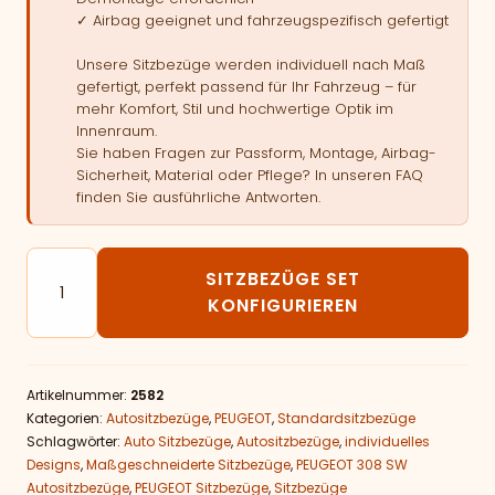
✓ Airbag geeignet und fahrzeugspezifisch gefertigt
Unsere Sitzbezüge werden individuell nach Maß
gefertigt, perfekt passend für Ihr Fahrzeug – für
mehr Komfort, Stil und hochwertige Optik im
Innenraum.
Sie haben Fragen zur Passform, Montage, Airbag-
Sicherheit, Material oder Pflege? In unseren FAQ
finden Sie ausführliche Antworten.
Autositzbezüge passend für PEUGEOT 308 SW Menge
SITZBEZÜGE SET
KONFIGURIEREN
Artikelnummer:
2582
Kategorien:
Autositzbezüge
,
PEUGEOT
,
Standardsitzbezüge
Schlagwörter:
Auto Sitzbezüge
,
Autositzbezüge
,
individuelles
Designs
,
Maßgeschneiderte Sitzbezüge
,
PEUGEOT 308 SW
Autositzbezüge
,
PEUGEOT Sitzbezüge
,
Sitzbezüge