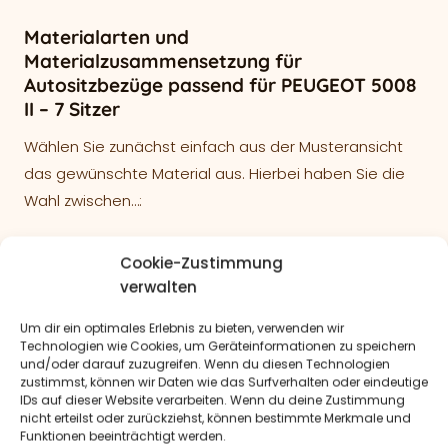
Materialarten und
Materialzusammensetzung für
Autositzbezüge passend für PEUGEOT 5008
II – 7 Sitzer
Wählen Sie zunächst einfach aus der Musteransicht
das gewünschte Material aus. Hierbei haben Sie die
Wahl zwischen…:
Lederlook – Kunstleder
Cookie-Zustimmung
Oberfläche: 100% Polyurethan
verwalten
Beschichtung: 60% PCV, 40% Polyester (PES)
Um dir ein optimales Erlebnis zu bieten, verwenden wir
Technologien wie Cookies, um Geräteinformationen zu speichern
Antarrlook-Wildlederoptik
und/oder darauf zuzugreifen. Wenn du diesen Technologien
100% Polyester (PES)
zustimmst, können wir Daten wie das Surfverhalten oder eindeutige
IDs auf dieser Website verarbeiten. Wenn du deine Zustimmung
nicht erteilst oder zurückziehst, können bestimmte Merkmale und
Velour & Textillook
Funktionen beeinträchtigt werden.