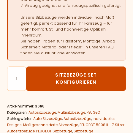
✓ Airbag geeignet und fahrzeugspezifisch gefertigt
Unsere Sitzbezüge werden individuell nach Maß
gefertigt, perfekt passend für Ihr Fahrzeug – für
mehr Komfort, Stil und hochwertige Optik im
Innenraum.
Sie haben Fragen zur Passform, Montage, Airbag-
Sicherheit, Material oder Pflege? In unseren FAQ
finden Sie ausführliche Antworten.
Autositzbezüge passend für PEUGEOT 5008 II - 7 Sitz
SITZBEZÜGE SET
KONFIGURIEREN
Artikelnummer:
3668
Kategorien:
Autositzbezüge
,
Multisitzbezüge
,
PEUGEOT
Schlagwörter:
Auto Sitzbezüge
,
Autositzbezüge
,
individuelles
Designs
,
Maßgeschneiderte Sitzbezüge
,
PEUGEOT 5008 II - 7 Sitzer
Autositzbezüge
,
PEUGEOT Sitzbezüge
,
Sitzbezüge