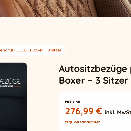
end für PEUGEOT Boxer – 3 Sitzer
Autositzbezüge
Boxer – 3 Sitzer
PREIS AB
276,99
€
inkl. MwSt
zzgl.
Versandkosten