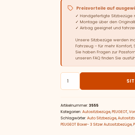
Preisvorteile auf ausgew
✓ Handgefertigte Sitzbezüge
✓ Montage über den Original
✓ Airbag geeignet und fahrzeu
Unsere Sitzbezüge werden indi
Fahrzeug – für mehr Komfort, 
Sie haben Fragen zur Passform
unseren FAQ finden Sie ausfüh
Autositzbezüge passend für PE
SI
Artikelnummer:
3555
Kategorien:
Autositzbezüge
,
PEUGEOT
,
Vor
Schlagwörter:
Auto Sitzbezüge
,
Autositz
PEUGEOT Boxer- 3 Sitzer Autositzbezüge
,