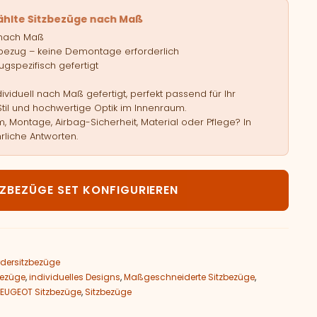
ählte Sitzbezüge nach Maß
 nach Maß
bezug – keine Demontage erforderlich
gspezifisch gefertigt
viduell nach Maß gefertigt, perfekt passend für Ihr
Stil und hochwertige Optik im Innenraum.
, Montage, Airbag-Sicherheit, Material oder Pflege? In
rliche Antworten.
UGEOT Boxer - 3 Sitzer Menge
TZBEZÜGE SET KONFIGURIEREN
dersitzbezüge
bezüge
,
individuelles Designs
,
Maßgeschneiderte Sitzbezüge
,
PEUGEOT Sitzbezüge
,
Sitzbezüge