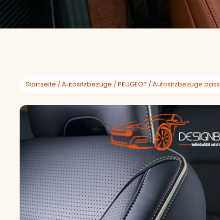
Startseite
/
Autositzbezüge
/
PEUGEOT
/ Autositzbezüge pass