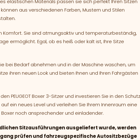
s elastischen Materials passen sie sich perfekt Ihren Sitzen
e können aus verschiedenen Farben, Mustern und Stilen
talten.
 Komfort. Sie sind atmungsaktiv und temperaturbeständig,
 ermöglicht. Egal, ob es heiß oder kalt ist, Ihre Sitze
n sie bei Bedarf abnehmen und in der Maschine waschen, um
Sitze ihren neuen Look und bieten Ihnen und Ihren Fahrgästen
den PEUGEOT Boxer 3-Sitzer und investieren Sie in den Schut
rt auf ein neues Level und verleihen Sie Ihrem Innenraum eine
OT Boxer noch ansprechender und einladender.
dlichen Sitzausführungen ausgeliefert wurde, werden
ingang prüfen und fahrzeugspezifische Autositzbezüge