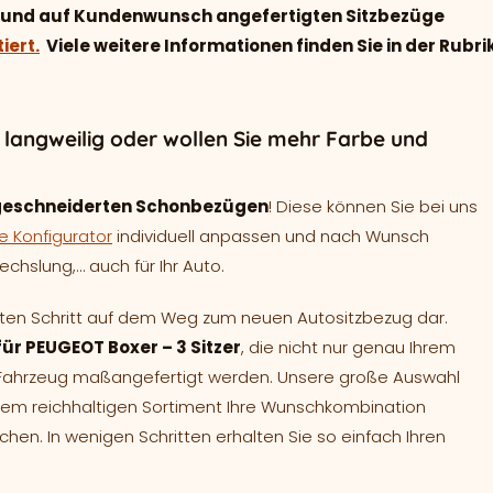
ell und auf Kundenwunsch angefertigten Sitzbezüge
iert.
Viele weitere Informationen finden Sie in der Rubri
u langweilig oder wollen Sie mehr Farbe und
eschneiderten Schonbezügen
! Diese können Sie bei uns
e Konfigurator
individuell anpassen und nach Wunsch
chslung,… auch für Ihr Auto.
sten Schritt auf dem Weg zum neuen Autositzbezug dar.
für PEUGEOT Boxer – 3 Sitzer
, die nicht nur genau Ihrem
r Fahrzeug maßangefertigt werden. Unsere große Auswahl
inem reichhaltigen Sortiment Ihre Wunschkombination
n. In wenigen Schritten erhalten Sie so einfach Ihren