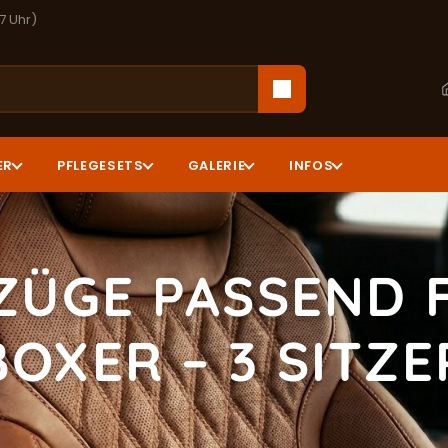
17 Uhr)
ER
PFLEGESETS
GALERIE
INFOS
ZÜGE PASSEND 
BOXER – 3 SITZE