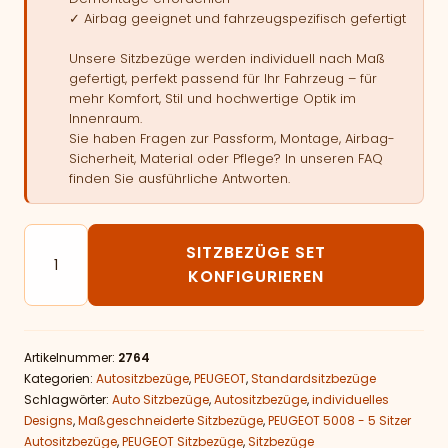
✓ Airbag geeignet und fahrzeugspezifisch gefertigt
Unsere Sitzbezüge werden individuell nach Maß
gefertigt, perfekt passend für Ihr Fahrzeug – für
mehr Komfort, Stil und hochwertige Optik im
Innenraum.
Sie haben Fragen zur Passform, Montage, Airbag-
Sicherheit, Material oder Pflege? In unseren FAQ
finden Sie ausführliche Antworten.
Autositzbezüge passend für PEUGEOT 5008 - 5 Sitzer
SITZBEZÜGE SET
KONFIGURIEREN
Artikelnummer:
2764
Kategorien:
Autositzbezüge
,
PEUGEOT
,
Standardsitzbezüge
Schlagwörter:
Auto Sitzbezüge
,
Autositzbezüge
,
individuelles
Designs
,
Maßgeschneiderte Sitzbezüge
,
PEUGEOT 5008 - 5 Sitzer
Autositzbezüge
,
PEUGEOT Sitzbezüge
,
Sitzbezüge