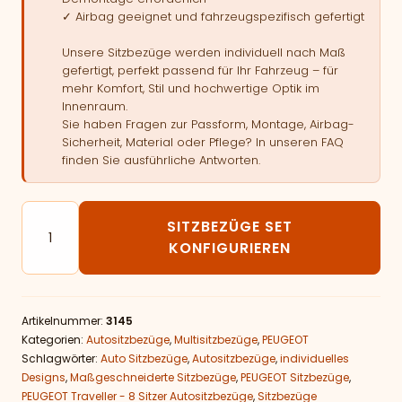
✓ Airbag geeignet und fahrzeugspezifisch gefertigt
Unsere Sitzbezüge werden individuell nach Maß
gefertigt, perfekt passend für Ihr Fahrzeug – für
mehr Komfort, Stil und hochwertige Optik im
Innenraum.
Sie haben Fragen zur Passform, Montage, Airbag-
Sicherheit, Material oder Pflege? In unseren FAQ
finden Sie ausführliche Antworten.
Autositzbezüge passend für PEUGEOT Traveller - 8 Si
SITZBEZÜGE SET
KONFIGURIEREN
Artikelnummer:
3145
Kategorien:
Autositzbezüge
,
Multisitzbezüge
,
PEUGEOT
Schlagwörter:
Auto Sitzbezüge
,
Autositzbezüge
,
individuelles
Designs
,
Maßgeschneiderte Sitzbezüge
,
PEUGEOT Sitzbezüge
,
PEUGEOT Traveller - 8 Sitzer Autositzbezüge
,
Sitzbezüge