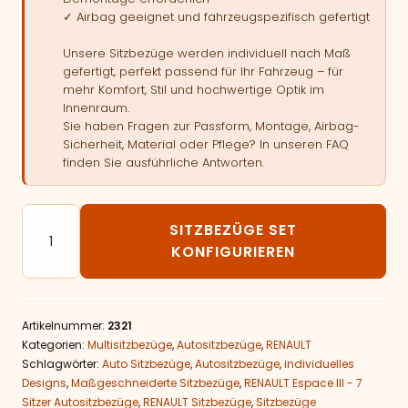
✓ Airbag geeignet und fahrzeugspezifisch gefertigt
Unsere Sitzbezüge werden individuell nach Maß
gefertigt, perfekt passend für Ihr Fahrzeug – für
mehr Komfort, Stil und hochwertige Optik im
Innenraum.
Sie haben Fragen zur Passform, Montage, Airbag-
Sicherheit, Material oder Pflege? In unseren FAQ
finden Sie ausführliche Antworten.
Autositzbezüge passend für RENAULT Espace III - 7 Si
SITZBEZÜGE SET
KONFIGURIEREN
Artikelnummer:
2321
Kategorien:
Multisitzbezüge
,
Autositzbezüge
,
RENAULT
Schlagwörter:
Auto Sitzbezüge
,
Autositzbezüge
,
individuelles
Designs
,
Maßgeschneiderte Sitzbezüge
,
RENAULT Espace III - 7
Sitzer Autositzbezüge
,
RENAULT Sitzbezüge
,
Sitzbezüge