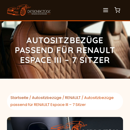
AUTOSITZBEZÜGE
PASSEND FÜR RENAULT
ESPACE III – 7 SITZER
Startseite
/
Autositzbezüge
/
RENAULT
/ Autositzbezüge
passend für RENAULT Espace III – 7 Sitzer