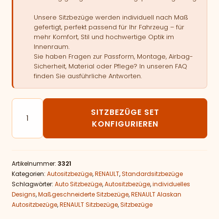
Unsere Sitzbezüge werden individuell nach Maß
gefertigt, perfekt passend für Ihr Fahrzeug – für
mehr Komfort, Stil und hochwertige Optik im
Innenraum.
Sie haben Fragen zur Passform, Montage, Airbag-
Sicherheit, Material oder Pflege? In unseren FAQ
finden Sie ausführliche Antworten.
Autositzbezüge passend für RENAULT Alaskan Menge
SITZBEZÜGE SET
KONFIGURIEREN
Artikelnummer:
3321
Kategorien:
Autositzbezüge
,
RENAULT
,
Standardsitzbezüge
Schlagwörter:
Auto Sitzbezüge
,
Autositzbezüge
,
individuelles
Designs
,
Maßgeschneiderte Sitzbezüge
,
RENAULT Alaskan
Autositzbezüge
,
RENAULT Sitzbezüge
,
Sitzbezüge