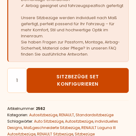
✓ Airbag geeignet und fahrzeugspezifisch gefertigt
Unsere Sitzbezüge werden individuell nach Maß
gefertigt, perfekt passend für Ihr Fahrzeug – für
mehr Komfort, Stil und hochwertige Optik im
Innenraum.
Sie haben Fragen zur Passform, Montage, Airbag-
Sicherheit, Material oder Pflege? In unseren FAQ
finden Sie ausführliche Antworten.
Autositzbezüge passend für RENAULT Laguna III Menge
SITZBEZÜGE SET
KONFIGURIEREN
Artikelnummer:
2562
Kategorien:
Autositzbezüge
,
RENAULT
,
Standardsitzbezüge
Schlagwörter:
Auto Sitzbezüge
,
Autositzbezüge
,
individuelles
Designs
,
Maßgeschneiderte Sitzbezüge
,
RENAULT Laguna III
Autositzbezüge
,
RENAULT Sitzbezüge
,
Sitzbezüge