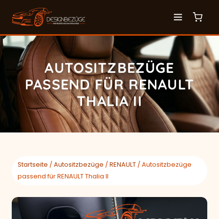
AUTOSITZBEZÜGE
PASSEND FÜR RENAULT
THALIA II
Startseite
/
Autositzbezüge
/
RENAULT
/ Autositzbezüge
passend für RENAULT Thalia II