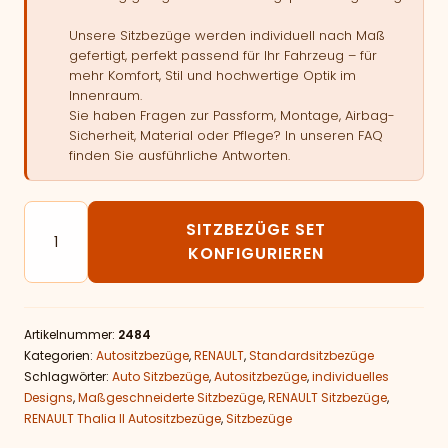
Unsere Sitzbezüge werden individuell nach Maß
gefertigt, perfekt passend für Ihr Fahrzeug – für
mehr Komfort, Stil und hochwertige Optik im
Innenraum.
Sie haben Fragen zur Passform, Montage, Airbag-
Sicherheit, Material oder Pflege? In unseren FAQ
finden Sie ausführliche Antworten.
Autositzbezüge passend für RENAULT Thalia II Menge
SITZBEZÜGE SET
KONFIGURIEREN
Artikelnummer:
2484
Kategorien:
Autositzbezüge
,
RENAULT
,
Standardsitzbezüge
Schlagwörter:
Auto Sitzbezüge
,
Autositzbezüge
,
individuelles
Designs
,
Maßgeschneiderte Sitzbezüge
,
RENAULT Sitzbezüge
,
RENAULT Thalia II Autositzbezüge
,
Sitzbezüge