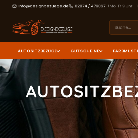
info@designbezuege.de
02874 / 4790671
(Mo-Fr 9 Uhr - 
AUTOSITZBEZÜGE
GUTSCHEINE
FARBMUST
AUTOSITZBE