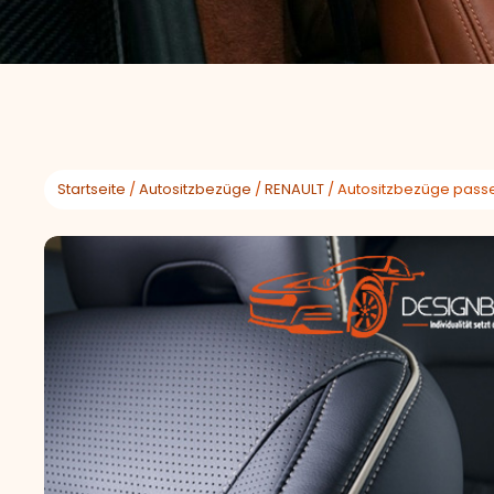
Startseite
/
Autositzbezüge
/
RENAULT
/ Autositzbezüge passen