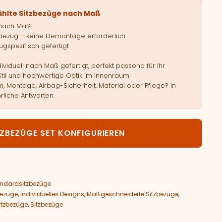
ählte Sitzbezüge nach Maß
 nach Maß
bezug – keine Demontage erforderlich
gspezifisch gefertigt
viduell nach Maß gefertigt, perfekt passend für Ihr
Stil und hochwertige Optik im Innenraum.
, Montage, Airbag-Sicherheit, Material oder Pflege? In
rliche Antworten.
NAULT Twingo III Menge
TZBEZÜGE SET KONFIGURIEREN
ndardsitzbezüge
bezüge
,
individuelles Designs
,
Maßgeschneiderte Sitzbezüge
,
Sitzbezüge
,
Sitzbezüge