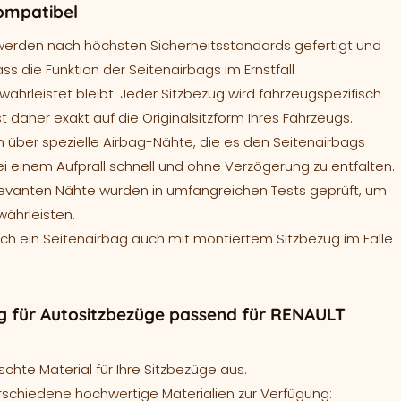
ompatibel
werden nach höchsten Sicherheitsstandards gefertigt und
ass die Funktion der Seitenairbags im Ernstfall
ährleistet bleibt. Jeder Sitzbezug wird fahrzeugspezifisch
t daher exakt auf die Originalsitzform Ihres Fahrzeugs.
 über spezielle Airbag-Nähte, die es den Seitenairbags
ei einem Aufprall schnell und ohne Verzögerung zu entfalten.
levanten Nähte wurden in umfangreichen Tests geprüft, um
währleisten.
sich ein Seitenairbag auch mit montiertem Sitzbezug im Falle
 für Autositzbezüge passend für RENAULT
hte Material für Ihre Sitzbezüge aus.
rschiedene hochwertige Materialien zur Verfügung: