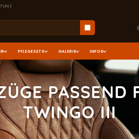
17 Uhr)
ER
PFLEGESETS
GALERIE
INFOS
ZÜGE PASSEND 
TWINGO III