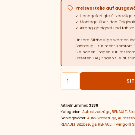
Preisvorteile auf ausgew
✓ Handgefertigte Sitzbezüge
✓ Montage über den Original
✓ Airbag geeignet und fahrzeu
Unsere Sitzbezüge werden indi
Fahrzeug – für mehr Komfort, 
Sie haben Fragen zur Passform
unseren FAQ finden Sie ausfüh
Autositzbezüge passend für RE
SI
Artikelnummer:
3238
Kategorien:
Autositzbezüge
,
RENAULT
,
Sta
Schlagwörter:
Auto Sitzbezüge
,
Autositz
RENAULT Sitzbezüge
,
RENAULT Twingo III 