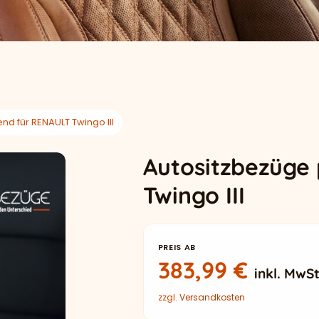
d für RENAULT Twingo III
Autositzbezüge
Twingo III
PREIS AB
383,99
€
inkl. MwSt
zzgl.
Versandkosten