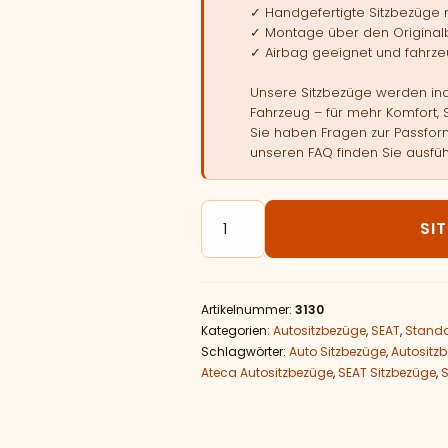
✓ Handgefertigte Sitzbezüge
✓ Montage über den Original
✓ Airbag geeignet und fahrzeu
Unsere Sitzbezüge werden indi
Fahrzeug – für mehr Komfort, 
Sie haben Fragen zur Passform
unseren FAQ finden Sie ausfüh
Autositzbezüge passend für S
SI
Artikelnummer:
3130
Kategorien:
Autositzbezüge
,
SEAT
,
Standa
Schlagwörter:
Auto Sitzbezüge
,
Autositz
Ateca Autositzbezüge
,
SEAT Sitzbezüge
,
S