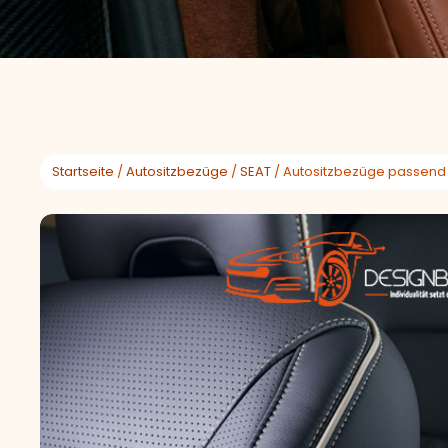
Startseite
/
Autositzbezüge
/
SEAT
/ Autositzbezüge passend 