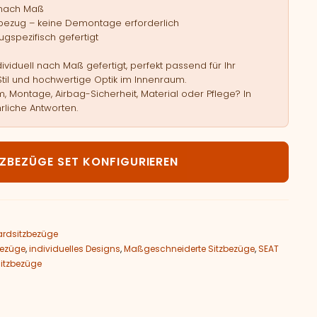
 nach Maß
bezug – keine Demontage erforderlich
gspezifisch gefertigt
viduell nach Maß gefertigt, perfekt passend für Ihr
Stil und hochwertige Optik im Innenraum.
, Montage, Airbag-Sicherheit, Material oder Pflege? In
rliche Antworten.
EAT Ateca Menge
TZBEZÜGE SET KONFIGURIEREN
rdsitzbezüge
bezüge
,
individuelles Designs
,
Maßgeschneiderte Sitzbezüge
,
SEAT
itzbezüge