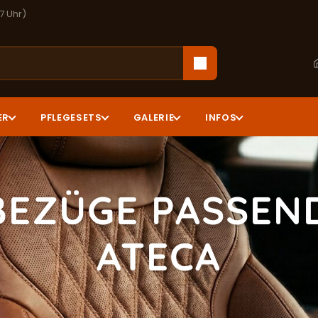
17 Uhr)
ER
PFLEGESETS
GALERIE
INFOS
BEZÜGE PASSEND
ATECA