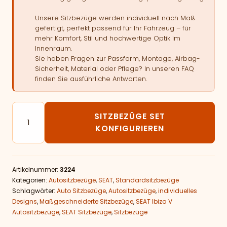
Unsere Sitzbezüge werden individuell nach Maß
gefertigt, perfekt passend für Ihr Fahrzeug – für
mehr Komfort, Stil und hochwertige Optik im
Innenraum.
Sie haben Fragen zur Passform, Montage, Airbag-
Sicherheit, Material oder Pflege? In unseren FAQ
finden Sie ausführliche Antworten.
Autositzbezüge passend für SEAT Ibiza V Menge
SITZBEZÜGE SET
KONFIGURIEREN
Artikelnummer:
3224
Kategorien:
Autositzbezüge
,
SEAT
,
Standardsitzbezüge
Schlagwörter:
Auto Sitzbezüge
,
Autositzbezüge
,
individuelles
Designs
,
Maßgeschneiderte Sitzbezüge
,
SEAT Ibiza V
Autositzbezüge
,
SEAT Sitzbezüge
,
Sitzbezüge