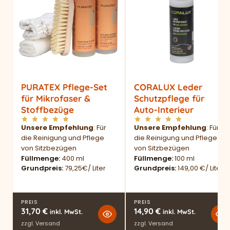
PURATEX Pflege-Set
CORALUX Leder
für Mikrofaser &
Schutzpflege für
Stoffbezüge
Auto-Interieur
Unsere Empfehlung
: Für
Unsere Empfehlung
: Für
die Reinigung und Pflege
die Reinigung und Pflege
von Sitzbezügen
von Sitzbezügen
Füllmenge
400 ml
Füllmenge
100 ml
Grundpreis
79,25€/ Liter
Grundpreis
149,00 €/ Liter
PREIS
PREIS
31,70
€
14,90
€
inkl. MwSt.
inkl. MwSt.
zzgl.
Versand
zzgl.
Versand