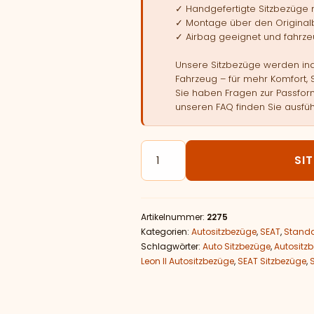
✓ Handgefertigte Sitzbezüge
✓ Montage über den Original
✓ Airbag geeignet und fahrzeu
Unsere Sitzbezüge werden indi
Fahrzeug – für mehr Komfort, 
Sie haben Fragen zur Passform
unseren FAQ finden Sie ausfüh
Autositzbezüge passend für SEA
SI
Artikelnummer:
2275
Kategorien:
Autositzbezüge
,
SEAT
,
Standa
Schlagwörter:
Auto Sitzbezüge
,
Autositz
Leon II Autositzbezüge
,
SEAT Sitzbezüge
,