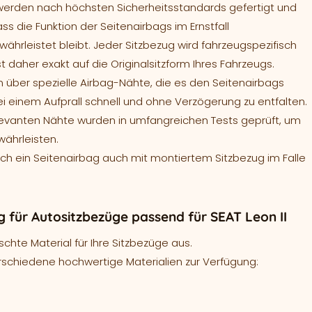
werden nach höchsten Sicherheitsstandards gefertigt und
ass die Funktion der Seitenairbags im Ernstfall
ährleistet bleibt. Jeder Sitzbezug wird fahrzeugspezifisch
t daher exakt auf die Originalsitzform Ihres Fahrzeugs.
 über spezielle Airbag-Nähte, die es den Seitenairbags
ei einem Aufprall schnell und ohne Verzögerung zu entfalten.
levanten Nähte wurden in umfangreichen Tests geprüft, um
währleisten.
sich ein Seitenairbag auch mit montiertem Sitzbezug im Falle
für Autositzbezüge passend für SEAT Leon II
hte Material für Ihre Sitzbezüge aus.
rschiedene hochwertige Materialien zur Verfügung: