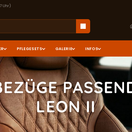
17 Uhr)
ER
PFLEGESETS
GALERIE
INFOS
BEZÜGE PASSEND
LEON II