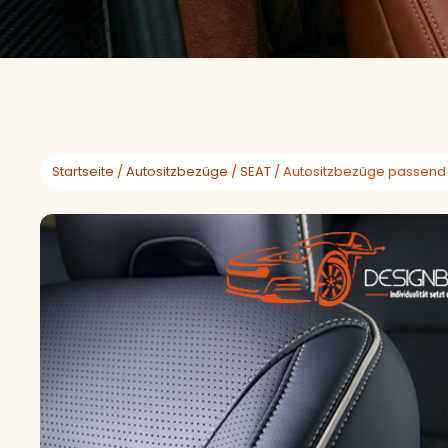
Startseite
/
Autositzbezüge
/
SEAT
/ Autositzbezüge passend f