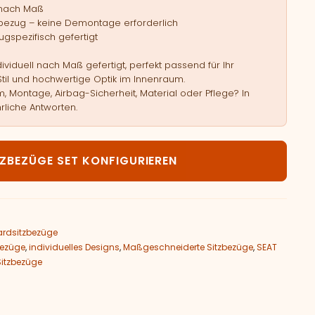
 nach Maß
bezug – keine Demontage erforderlich
gspezifisch gefertigt
viduell nach Maß gefertigt, perfekt passend für Ihr
Stil und hochwertige Optik im Innenraum.
, Montage, Airbag-Sicherheit, Material oder Pflege? In
rliche Antworten.
T Leon II Menge
TZBEZÜGE SET KONFIGURIEREN
rdsitzbezüge
bezüge
,
individuelles Designs
,
Maßgeschneiderte Sitzbezüge
,
SEAT
Sitzbezüge