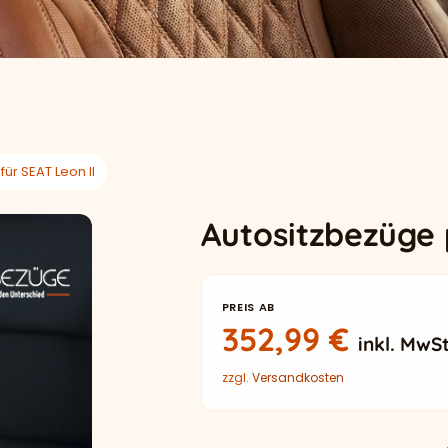
ür SEAT Leon II
Autositzbezüge 
PREIS AB
352,99
€
inkl. MwSt
zzgl.
Versandkosten