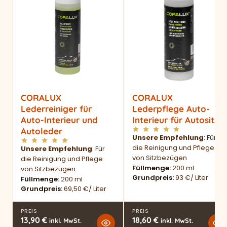
CORALUX
CORALUX
Lederreiniger für
Lederpflege Auto-
Auto-Interieur und
Interieur für Autositze
Autoleder
Unsere Empfehlung
: Für
die Reinigung und Pflege
Unsere Empfehlung
: Für
von Sitzbezügen
die Reinigung und Pflege
Füllmenge
200 ml
von Sitzbezügen
Grundpreis
93 €/ Liter
Füllmenge
200 ml
Grundpreis
69,50 €/ Liter
PREIS
PREIS
13,90
€
18,60
€
inkl. MwSt.
inkl. MwSt.