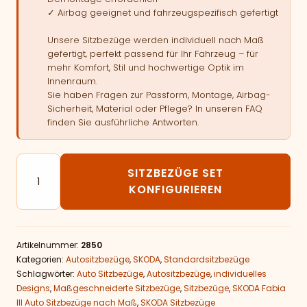
✓ Airbag geeignet und fahrzeugspezifisch gefertigt
Unsere Sitzbezüge werden individuell nach Maß
gefertigt, perfekt passend für Ihr Fahrzeug – für
mehr Komfort, Stil und hochwertige Optik im
Innenraum.
Sie haben Fragen zur Passform, Montage, Airbag-
Sicherheit, Material oder Pflege? In unseren FAQ
finden Sie ausführliche Antworten.
Autositzbezüge passend für SKODA Fabia III Menge
SITZBEZÜGE SET
KONFIGURIEREN
Artikelnummer:
2850
Kategorien:
Autositzbezüge
,
SKODA
,
Standardsitzbezüge
Schlagwörter:
Auto Sitzbezüge
,
Autositzbezüge
,
individuelles
Designs
,
Maßgeschneiderte Sitzbezüge
,
Sitzbezüge
,
SKODA Fabia
III Auto Sitzbezüge nach Maß
,
SKODA Sitzbezüge