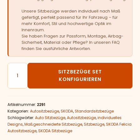
Unsere Sitzbezüge werden individuell nach Maß
gefertigt, perfekt passend für Ihr Fahrzeug – für
mehr Komfort, Stil und hochwertige Optik im
Innenraum.
Sie haben Fragen zur Passform, Montage, Airbag-
Sicherheit, Material oder Pflege? In unseren FAQ
finden Sie ausführliche Antworten.
Autositzbezüge passend für SKODA Felicia Menge
SITZBEZÜGE SET
KONFIGURIEREN
Artikelnummer:
2291
Kategorien:
Autositzbezüge
,
SKODA
,
Standardsitzbezüge
Schlagwörter:
Auto Sitzbezüge
,
Autositzbezüge
,
individuelles
Designs
,
Maßgeschneiderte Sitzbezüge
,
Sitzbezüge
,
SKODA Felicia
Autositzbezüge
,
SKODA Sitzbezüge