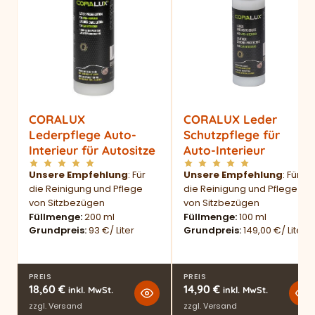
CORALUX
CORALUX Leder
Lederpflege Auto-
Schutzpflege für
Interieur für Autositze
Auto-Interieur
Unsere Empfehlung
: Für
Unsere Empfehlung
: Für
die Reinigung und Pflege
die Reinigung und Pflege
von Sitzbezügen
von Sitzbezügen
Füllmenge
200 ml
Füllmenge
100 ml
Grundpreis
93 €/ Liter
Grundpreis
149,00 €/ Liter
PREIS
PREIS
18,60
€
14,90
€
inkl. MwSt.
inkl. MwSt.
zzgl.
Versand
zzgl.
Versand