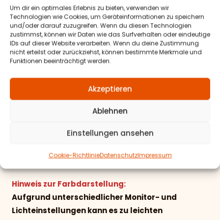
Beschichtung: 60% PCV, 40% Polyester (PES)
Um dir ein optimales Erlebnis zu bieten, verwenden wir
Technologien wie Cookies, um Geräteinformationen zu speichern
Antarrlook-Wildlederoptik
und/oder darauf zuzugreifen. Wenn du diesen Technologien
zustimmst, können wir Daten wie das Surfverhalten oder eindeutige
100% Polyester (PES)
IDs auf dieser Website verarbeiten. Wenn du deine Zustimmung
nicht erteilst oder zurückziehst, können bestimmte Merkmale und
Velour & Textillook
Funktionen beeinträchtigt werden.
100% Polyester (PES)
Akzeptieren
Materialeigenschaften:
Ablehnen
-geprüfte
Lichtechtheit
Einstellungen ansehen
-geprüfte
Scheuerfestigkeit
-langlebige und robuste Materialien
Cookie-Richtlinie
Datenschutz
Impressum
-pflegeleicht und abriebfest
Hinweis zur Farbdarstellung:
Aufgrund unterschiedlicher Monitor- und
Lichteinstellungen kann es zu leichten