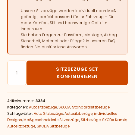
Unsere Sitzbezüge werden individuell nach Maß
gefertigt, perfekt passend für Ihr Fahrzeug – für
mehr Komfort, Stil und hochwertige Optik im
Innenraum.
Sie haben Fragen zur Passform, Montage, Airbag-
Sicherheit, Material oder Pflege? In unseren FAQ
finden Sie ausführliche Antworten.
Autositzbezüge passend für SKODA Kamiq Menge
SITZBEZÜGE SET
KONFIGURIEREN
Artikelnummer:
3334
Kategorien:
Autositzbezüge
,
SKODA
,
Standardsitzbezüge
Schlagwörter:
Auto Sitzbezüge
,
Autositzbezüge
,
individuelles
Designs
,
Maßgeschneiderte Sitzbezüge
,
Sitzbezüge
,
SKODA Kamiq
Autositzbezüge
,
SKODA Sitzbezüge