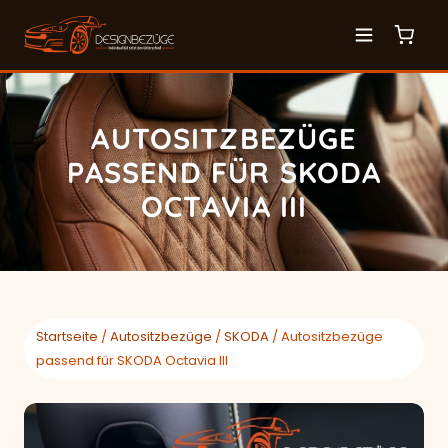
AUTOSITZBEZÜGE
PASSEND FÜR SKODA
OCTAVIA III
Startseite
/
Autositzbezüge
/
SKODA
/ Autositzbezüge
passend für SKODA Octavia III