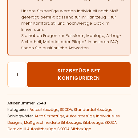
Unsere Sitzbezüge werden individuell nach Maß
gefertigt, perfekt passend für Ihr Fahrzeug – für
mehr Komfort, Stil und hochwertige Optik im
Innenraum.
Sie haben Fragen zur Passform, Montage, Airbag-
Sicherheit, Material oder Pflege? In unseren FAQ
finden Sie ausführliche Antworten.
Autositzbezüge passend für SKODA Octavia III Menge
SITZBEZÜGE SET
KONFIGURIEREN
Artikelnummer:
2543
Kategorien:
Autositzbezüge
,
SKODA
,
Standardsitzbezüge
Schlagwörter:
Auto Sitzbezüge
,
Autositzbezüge
,
individuelles
Designs
,
Maßgeschneiderte Sitzbezüge
,
Sitzbezüge
,
SKODA
Octavia III Autositzbezüge
,
SKODA Sitzbezüge