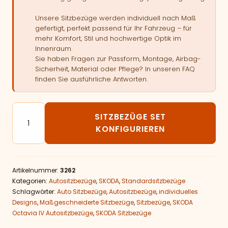
Unsere Sitzbezüge werden individuell nach Maß
gefertigt, perfekt passend für Ihr Fahrzeug – für
mehr Komfort, Stil und hochwertige Optik im
Innenraum.
Sie haben Fragen zur Passform, Montage, Airbag-
Sicherheit, Material oder Pflege? In unseren FAQ
finden Sie ausführliche Antworten.
Autositzbezüge passend für SKODA Octavia IV Menge
SITZBEZÜGE SET
KONFIGURIEREN
Artikelnummer:
3262
Kategorien:
Autositzbezüge
,
SKODA
,
Standardsitzbezüge
Schlagwörter:
Auto Sitzbezüge
,
Autositzbezüge
,
individuelles
Designs
,
Maßgeschneiderte Sitzbezüge
,
Sitzbezüge
,
SKODA
Octavia IV Autositzbezüge
,
SKODA Sitzbezüge