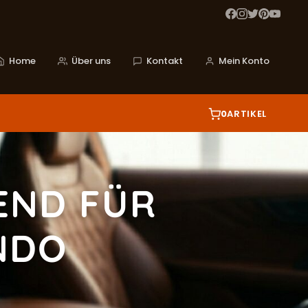
Home
Über uns
Kontakt
Mein Konto
0
ARTIKEL
END FÜR
NDO