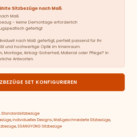
ählte Sitzbezüge nach Maß
 nach Maß
bezug – keine Demontage erforderlich
gspezifisch gefertigt
viduell nach Maß gefertigt, perfekt passend für Ihr
Stil und hochwertige Optik im Innenraum.
, Montage, Airbag-Sicherheit, Material oder Pflege? In
rliche Antworten.
SSANGYONG Korando Menge
TZBEZÜGE SET KONFIGURIEREN
,
Standardsitzbezüge
bezüge
,
individuelles Designs
,
Maßgeschneiderte Sitzbezüge
,
tzbezüge
,
SSANGYONG Sitzbezüge