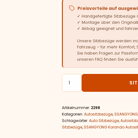
Preisvorteile auf ausgew
✓ Handgefertigte Sitzbezüge
✓ Montage über den Original
✓ Airbag geeignet und fahrzeu
Unsere Sitzbezüge werden indi
Fahrzeug – für mehr Komfort, 
Sie haben Fragen zur Passform
unseren FAQ finden Sie ausfüh
Autositzbezüge passend für 
SI
Artikelnummer:
2298
Kategorien:
Autositzbezüge
,
SSANGYONG
Schlagwörter:
Auto Sitzbezüge
,
Autositz
Sitzbezüge
,
SSANGYONG Korando Autosi