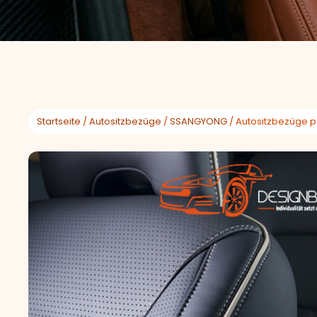
Startseite
/
Autositzbezüge
/
SSANGYONG
/ Autositzbezüge 