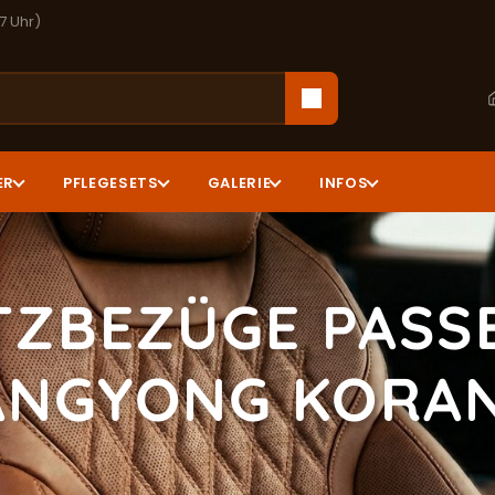
17 Uhr)
ER
PFLEGESETS
GALERIE
INFOS
TZBEZÜGE PASS
ANGYONG KORA