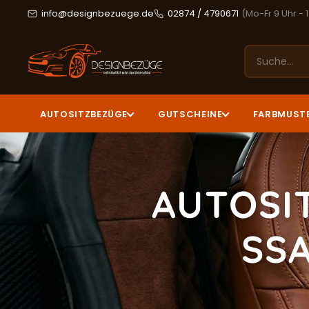
info@designbezuege.de
02874 / 4790671
(Mo-Fr 9 Uhr - 
AUTOSITZBEZÜGE
GUTSCHEINE
FARBMUST
AUTOSI
SS