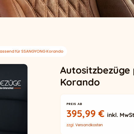
passend für SSANGYONG Korando
Autositzbezüge
Korando
PREIS AB
395,99
€
inkl. MwSt
zzgl.
Versandkosten