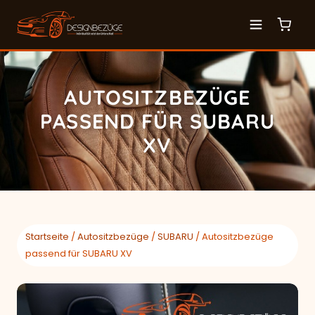
AUTOSITZBEZÜGE
PASSEND FÜR SUBARU
XV
Startseite
/
Autositzbezüge
/
SUBARU
/ Autositzbezüge
passend für SUBARU XV