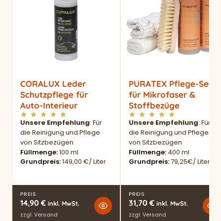
CORALUX Leder
PURATEX Pflege-Set
Schutzpflege für
für Mikrofaser &
Auto-Interieur
Stoffbezüge
Unsere Empfehlung
: Für
Unsere Empfehlung
: Für
die Reinigung und Pflege
die Reinigung und Pflege
von Sitzbezügen
von Sitzbezügen
Füllmenge
100 ml
Füllmenge
400 ml
Grundpreis
149,00 €/ Liter
Grundpreis
79,25€/ Liter
PREIS
PREIS
14,90
€
31,70
€
inkl. MwSt.
inkl. MwSt.
zzgl.
Versand
zzgl.
Versand