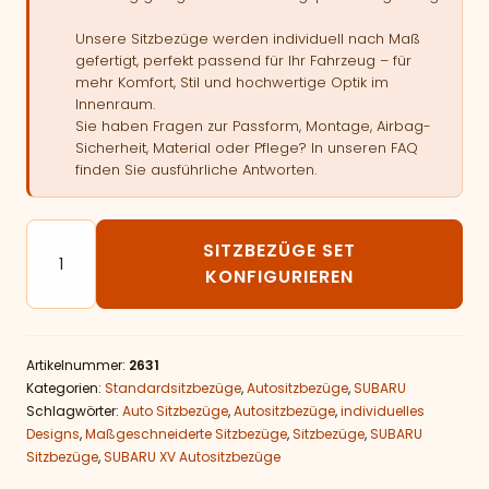
Unsere Sitzbezüge werden individuell nach Maß
gefertigt, perfekt passend für Ihr Fahrzeug – für
mehr Komfort, Stil und hochwertige Optik im
Innenraum.
Sie haben Fragen zur Passform, Montage, Airbag-
Sicherheit, Material oder Pflege? In unseren FAQ
finden Sie ausführliche Antworten.
Autositzbezüge passend für SUBARU XV Menge
SITZBEZÜGE SET
KONFIGURIEREN
Artikelnummer:
2631
Kategorien:
Standardsitzbezüge
,
Autositzbezüge
,
SUBARU
Schlagwörter:
Auto Sitzbezüge
,
Autositzbezüge
,
individuelles
Designs
,
Maßgeschneiderte Sitzbezüge
,
Sitzbezüge
,
SUBARU
Sitzbezüge
,
SUBARU XV Autositzbezüge