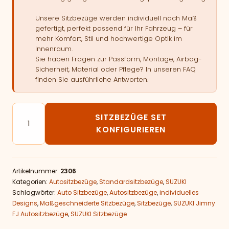
Unsere Sitzbezüge werden individuell nach Maß
gefertigt, perfekt passend für Ihr Fahrzeug – für
mehr Komfort, Stil und hochwertige Optik im
Innenraum.
Sie haben Fragen zur Passform, Montage, Airbag-
Sicherheit, Material oder Pflege? In unseren FAQ
finden Sie ausführliche Antworten.
Autositzbezüge passend für SUZUKI Jimny FJ Menge
SITZBEZÜGE SET
KONFIGURIEREN
Artikelnummer:
2306
Kategorien:
Autositzbezüge
,
Standardsitzbezüge
,
SUZUKI
Schlagwörter:
Auto Sitzbezüge
,
Autositzbezüge
,
individuelles
Designs
,
Maßgeschneiderte Sitzbezüge
,
Sitzbezüge
,
SUZUKI Jimny
FJ Autositzbezüge
,
SUZUKI Sitzbezüge