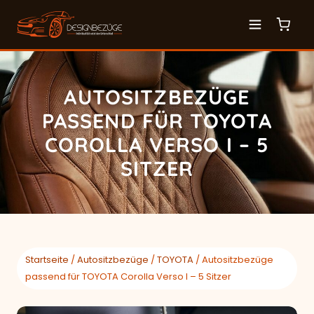
AUTOSITZBEZÜGE
PASSEND FÜR TOYOTA
COROLLA VERSO I – 5
SITZER
Startseite
/
Autositzbezüge
/
TOYOTA
/ Autositzbezüge
passend für TOYOTA Corolla Verso I – 5 Sitzer