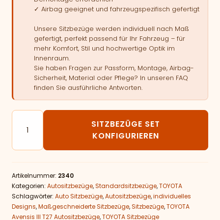
✓ Airbag geeignet und fahrzeugspezifisch gefertigt
Unsere Sitzbezüge werden individuell nach Maß
gefertigt, perfekt passend für Ihr Fahrzeug – für
mehr Komfort, Stil und hochwertige Optik im
Innenraum.
Sie haben Fragen zur Passform, Montage, Airbag-
Sicherheit, Material oder Pflege? In unseren FAQ
finden Sie ausführliche Antworten.
Autositzbezüge passend für TOYOTA Avensis III T27 M
SITZBEZÜGE SET
KONFIGURIEREN
Artikelnummer:
2340
Kategorien:
Autositzbezüge
,
Standardsitzbezüge
,
TOYOTA
Schlagwörter:
Auto Sitzbezüge
,
Autositzbezüge
,
individuelles
Designs
,
Maßgeschneiderte Sitzbezüge
,
Sitzbezüge
,
TOYOTA
Avensis III T27 Autositzbezüge
,
TOYOTA Sitzbezüge