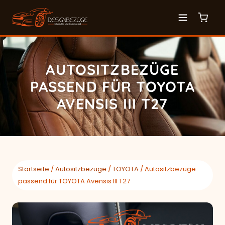
AUTOSITZBEZÜGE
PASSEND FÜR TOYOTA
AVENSIS III T27
Startseite
/
Autositzbezüge
/
TOYOTA
/ Autositzbezüge
passend für TOYOTA Avensis III T27