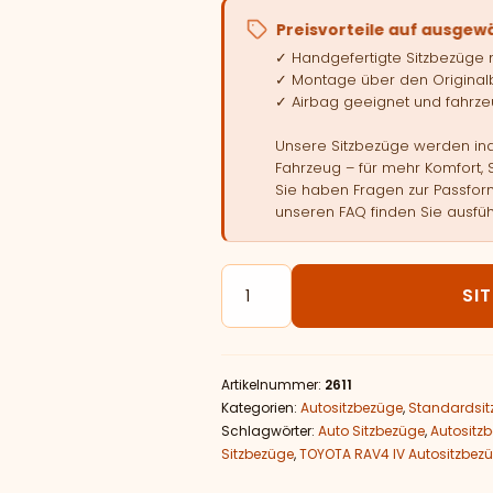
Preisvorteile auf ausgew
✓ Handgefertigte Sitzbezüge
✓ Montage über den Original
✓ Airbag geeignet und fahrzeu
Unsere Sitzbezüge werden indi
Fahrzeug – für mehr Komfort, 
Sie haben Fragen zur Passform
unseren FAQ finden Sie ausfüh
Autositzbezüge passend für T
SI
Artikelnummer:
2611
Kategorien:
Autositzbezüge
,
Standardsit
Schlagwörter:
Auto Sitzbezüge
,
Autositz
Sitzbezüge
,
TOYOTA RAV4 IV Autositzbez