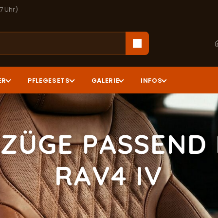
17 Uhr)
ER
PFLEGESETS
GALERIE
INFOS
ZÜGE PASSEND
RAV4 IV