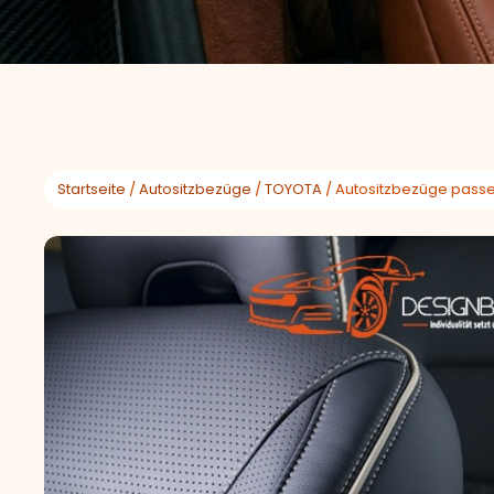
Startseite
/
Autositzbezüge
/
TOYOTA
/ Autositzbezüge passe