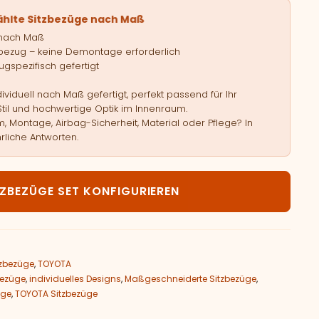
ählte Sitzbezüge nach Maß
 nach Maß
bezug – keine Demontage erforderlich
gspezifisch gefertigt
viduell nach Maß gefertigt, perfekt passend für Ihr
Stil und hochwertige Optik im Innenraum.
, Montage, Airbag-Sicherheit, Material oder Pflege? In
rliche Antworten.
OYOTA RAV4 IV Menge
TZBEZÜGE SET KONFIGURIEREN
zbezüge
,
TOYOTA
bezüge
,
individuelles Designs
,
Maßgeschneiderte Sitzbezüge
,
üge
,
TOYOTA Sitzbezüge