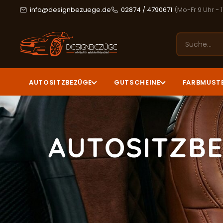
info@designbezuege.de
02874 / 4790671
(Mo-Fr 9 Uhr - 
AUTOSITZBEZÜGE
GUTSCHEINE
FARBMUST
AUTOSITZBE