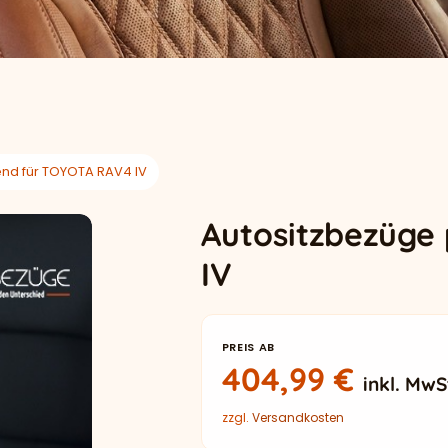
nd für TOYOTA RAV4 IV
Autositzbezüge
IV
PREIS AB
404,99
€
inkl. MwS
zzgl.
Versandkosten