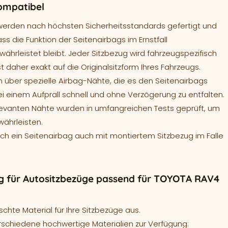
ompatibel
werden nach höchsten Sicherheitsstandards gefertigt und
ass die Funktion der Seitenairbags im Ernstfall
ährleistet bleibt. Jeder Sitzbezug wird fahrzeugspezifisch
t daher exakt auf die Originalsitzform Ihres Fahrzeugs.
 über spezielle Airbag-Nähte, die es den Seitenairbags
ei einem Aufprall schnell und ohne Verzögerung zu entfalten.
levanten Nähte wurden in umfangreichen Tests geprüft, um
währleisten.
sich ein Seitenairbag auch mit montiertem Sitzbezug im Falle
g für Autositzbezüge passend für TOYOTA RAV4
hte Material für Ihre Sitzbezüge aus.
rschiedene hochwertige Materialien zur Verfügung: