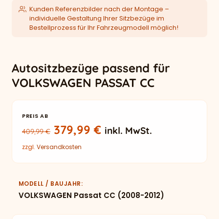
Kunden Referenzbilder nach der Montage –
individuelle Gestaltung Ihrer Sitzbezüge im
Bestellprozess für Ihr Fahrzeugmodell möglich!
Autositzbezüge passend für
VOLKSWAGEN PASSAT CC
PREIS AB
Ursprünglicher Preis war: 409
Aktueller Preis ist: 3
379,99
€
inkl. MwSt.
409,99
€
zzgl.
Versandkosten
MODELL / BAUJAHR
VOLKSWAGEN Passat CC (2008-2012)