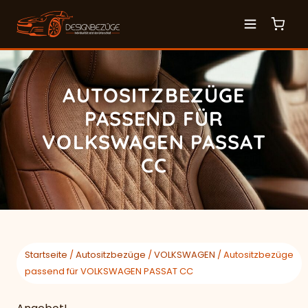
AUTOSITZBEZÜGE
PASSEND FÜR
VOLKSWAGEN PASSAT
CC
Startseite
/
Autositzbezüge
/
VOLKSWAGEN
/ Autositzbezüge
passend für VOLKSWAGEN PASSAT CC