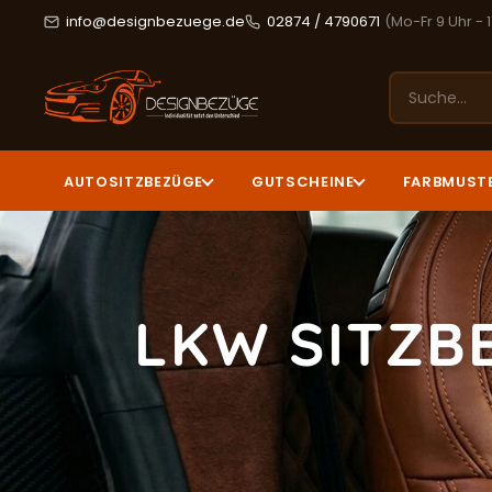
info@designbezuege.de
02874 / 4790671
(Mo-Fr 9 Uhr - 
AUTOSITZBEZÜGE
GUTSCHEINE
FARBMUST
LKW SITZB