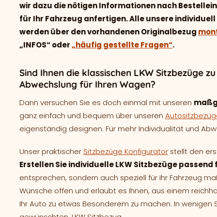
wir dazu die nötigen Informationen nach Bestelle
für Ihr Fahrzeug anfertigen. Alle unsere individu
werden über den vorhandenen Originalbezug
mont
„INFOS“ oder
„häufig gestellte Fragen“
.
Sind Ihnen die klassischen LKW Sitzbezüge zu
Abwechslung für Ihren Wagen?
Dann versuchen Sie es doch einmal mit unseren
maßg
ganz einfach und bequem über unseren
Autositzbezüg
eigenständig designen. Für mehr Individualität und Abwe
Unser praktischer
Sitzbezüge Konfigurator
stellt den er
Erstellen Sie individuelle LKW Sitzbezüge passend f
entsprechen, sondern auch speziell für Ihr Fahrzeug m
Wünsche offen und erlaubt es Ihnen, aus einem reichh
Ihr Auto zu etwas Besonderem zu machen. In wenigen Sch
gewünschten, LKW Sitzbezug.