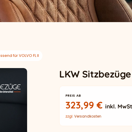
send für VOLVO FL II
LKW Sitzbezüge 
PREIS AB
323,99
€
inkl. MwSt
zzgl.
Versandkosten