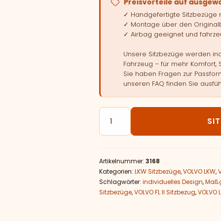
Preisvorteile auf ausgew
✓ Handgefertigte Sitzbezüge
✓ Montage über den Original
✓ Airbag geeignet und fahrzeu
Unsere Sitzbezüge werden indi
Fahrzeug – für mehr Komfort, 
Sie haben Fragen zur Passform
unseren FAQ finden Sie ausfüh
LKW Sitzbezüge passend für VO
SI
Artikelnummer:
3168
Kategorien:
LKW Sitzbezüge
,
VOLVO LKW
,
Schlagwörter:
individuelles Design
,
Maßg
Sitzbezüge
,
VOLVO FL II Sitzbezug
,
VOLVO 