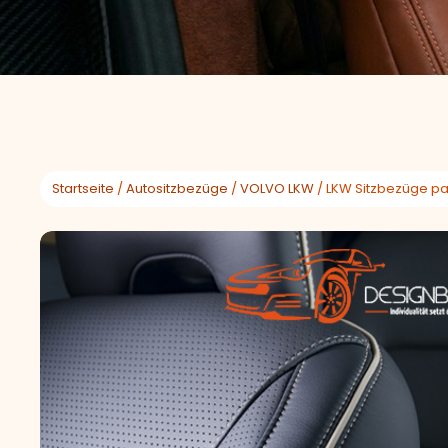
Startseite
/
Autositzbezüge
/
VOLVO LKW
/ LKW Sitzbezüge pas