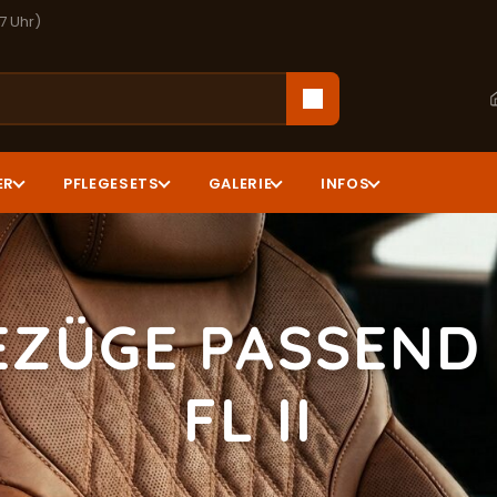
17 Uhr)
ER
PFLEGESETS
GALERIE
INFOS
EZÜGE PASSEND
FL II