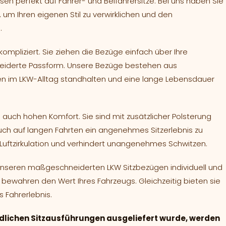
sen perfekt auf Fahrer- und Beifahrersitze. Bei uns haben Sie
 um Ihren eigenen Stil zu verwirklichen und den
.
ompliziert. Sie ziehen die Bezüge einfach über Ihre
neiderte Passform. Unsere Bezüge bestehen aus
gen im LKW-Alltag standhalten und eine lange Lebensdauer
 auch hohen Komfort. Sie sind mit zusätzlicher Polsterung
uch auf langen Fahrten ein angenehmes Sitzerlebnis zu
 Luftzirkulation und verhindert unangenehmes Schwitzen.
t unseren maßgeschneiderten LKW Sitzbezügen individuell und
bewahren den Wert Ihres Fahrzeugs. Gleichzeitig bieten sie
 Fahrerlebnis.
dlichen Sitzausführungen ausgeliefert wurde, werden