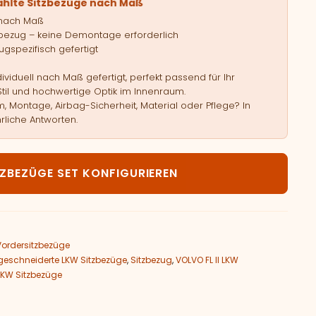
ählte Sitzbezüge nach Maß
 nach Maß
bezug – keine Demontage erforderlich
gspezifisch gefertigt
viduell nach Maß gefertigt, perfekt passend für Ihr
Stil und hochwertige Optik im Innenraum.
, Montage, Airbag-Sicherheit, Material oder Pflege? In
rliche Antworten.
LVO FL II Menge
TZBEZÜGE SET KONFIGURIEREN
Vordersitzbezüge
eschneiderte LKW Sitzbezüge
,
Sitzbezug
,
VOLVO FL II LKW
LKW Sitzbezüge