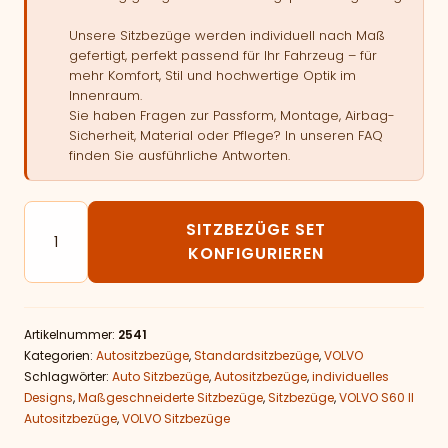
Unsere Sitzbezüge werden individuell nach Maß
gefertigt, perfekt passend für Ihr Fahrzeug – für
mehr Komfort, Stil und hochwertige Optik im
Innenraum.
Sie haben Fragen zur Passform, Montage, Airbag-
Sicherheit, Material oder Pflege? In unseren FAQ
finden Sie ausführliche Antworten.
Autositzbezüge passend für VOLVO S60 II Menge
SITZBEZÜGE SET
KONFIGURIEREN
Artikelnummer:
2541
Kategorien:
Autositzbezüge
,
Standardsitzbezüge
,
VOLVO
Schlagwörter:
Auto Sitzbezüge
,
Autositzbezüge
,
individuelles
Designs
,
Maßgeschneiderte Sitzbezüge
,
Sitzbezüge
,
VOLVO S60 II
Autositzbezüge
,
VOLVO Sitzbezüge