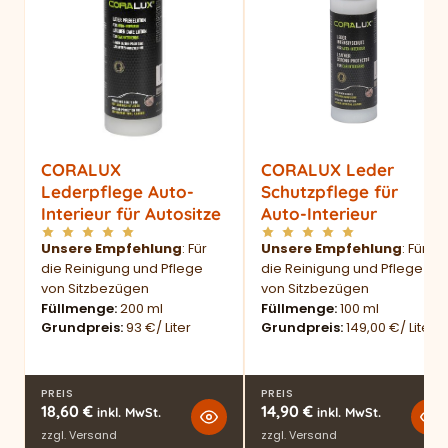
CORALUX
CORALUX Leder
Lederpflege Auto-
Schutzpflege für
Interieur für Autositze
Auto-Interieur
Unsere Empfehlung
: Für
Unsere Empfehlung
: Für
die Reinigung und Pflege
die Reinigung und Pflege
von Sitzbezügen
von Sitzbezügen
Füllmenge
200 ml
Füllmenge
100 ml
Grundpreis
93 €/ Liter
Grundpreis
149,00 €/ Liter
PREIS
PREIS
18,60
€
14,90
€
inkl. MwSt.
inkl. MwSt.
zzgl.
Versand
zzgl.
Versand