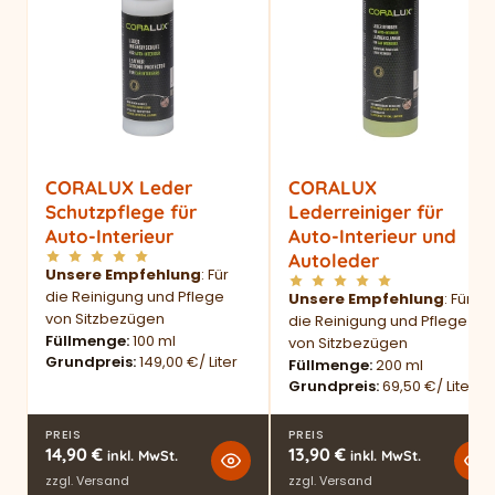
CORALUX Leder
CORALUX
Schutzpflege für
Lederreiniger für
Auto-Interieur
Auto-Interieur und
Autoleder
Unsere Empfehlung
: Für
die Reinigung und Pflege
Unsere Empfehlung
: Für
von Sitzbezügen
die Reinigung und Pflege
Füllmenge
100 ml
von Sitzbezügen
Grundpreis
149,00 €/ Liter
Füllmenge
200 ml
Grundpreis
69,50 €/ Liter
PREIS
PREIS
14,90
€
13,90
€
inkl. MwSt.
inkl. MwSt.
zzgl.
Versand
zzgl.
Versand