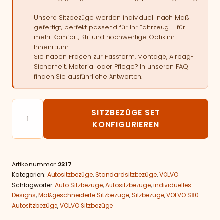
Unsere Sitzbezüge werden individuell nach Maß
gefertigt, perfekt passend für Ihr Fahrzeug – für
mehr Komfort, Stil und hochwertige Optik im
Innenraum.
Sie haben Fragen zur Passform, Montage, Airbag-
Sicherheit, Material oder Pflege? In unseren FAQ
finden Sie ausführliche Antworten.
Autositzbezüge passend für VOLVO S80 Menge
SITZBEZÜGE SET
KONFIGURIEREN
Artikelnummer:
2317
Kategorien:
Autositzbezüge
,
Standardsitzbezüge
,
VOLVO
Schlagwörter:
Auto Sitzbezüge
,
Autositzbezüge
,
individuelles
Designs
,
Maßgeschneiderte Sitzbezüge
,
Sitzbezüge
,
VOLVO S80
Autositzbezüge
,
VOLVO Sitzbezüge