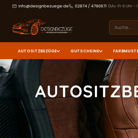
info@designbezuege.de
02874 / 4790671
(Mo-Fr 9 Uhr - 
AUTOSITZBEZÜGE
GUTSCHEINE
FARBMUST
AUTOSITZB