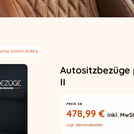
d für VOLVO XC60 II
Autositzbezüge
II
PREIS AB
478,99
€
inkl. MwSt
zzgl.
Versandkosten