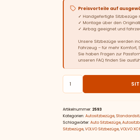
Preisvorteile auf ausgew
✓ Handgefertigte Sitzbezüge
✓ Montage über den Original
✓ Airbag geeignet und fahrzeu
Unsere Sitzbezüge werden indi
Fahrzeug – für mehr Komfort, 
Sie haben Fragen zur Passform
unseren FAQ finden Sie ausfüh
Autositzbezüge passend für VO
SI
Artikelnummer:
2593
Kategorien:
Autositzbezüge
,
Standardsit
Schlagwörter:
Auto Sitzbezüge
,
Autositz
Sitzbezüge
,
VOLVO Sitzbezüge
,
VOLVO XC6