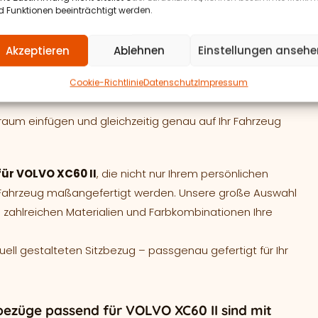
 Funktionen beeinträchtigt werden.
intönig oder wünschen Sie sich mehr
Akzeptieren
Ablehnen
Einstellungen ansehe
zielt anpassen. Über den
Konfigurator
können Materialien,
Cookie-Richtlinie
Datenschutz
Impressum
iert werden.
raum einfügen und gleichzeitig genau auf Ihr Fahrzeug
für VOLVO XC60 II
, die nicht nur Ihrem persönlichen
r Fahrzeug maßangefertigt werden. Unsere große Auswahl
 zahlreichen Materialien und Farbkombinationen Ihre
duell gestalteten Sitzbezug – passgenau gefertigt für Ihr
bezüge passend für VOLVO XC60 II sind mit