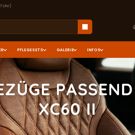
17 Uhr)
ER
PFLEGESETS
GALERIE
INFOS
EZÜGE PASSEND
XC60 II