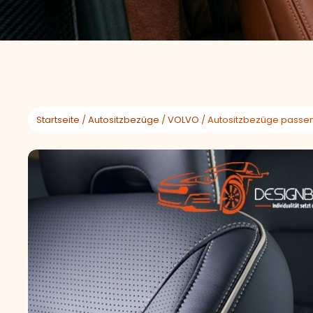
Startseite
/
Autositzbezüge
/
VOLVO
/ Autositzbezüge passen