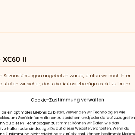
 XC60 II
n Sitzausführungen angeboten wurde, prüfen wir nach Ihrer
o stellen wir sicher, dass die Autositzbezüge exakt zu Ihrem
Cookie-Zustimmung verwalten
h gefertigt und passgenau über den vorhandenen
dir ein optimales Erlebnis zu bieten, verwenden wir Technologien wie
okies, um Geräteinformationen zu speichern und/oder darauf zuzugreifen
nn du diesen Technologien zustimmst, können wir Daten wie das
ionen“
sowie unter
„Häufig gestellte Fragen“
.
fverhalten oder eindeutige IDs auf dieser Website verarbeiten. Wenn du
ine Zustimmung nicht erteilst oder zurückziehst, können bestimmte Merkm