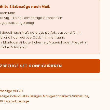
ählte Sitzbezüge nach Maß
 nach Maß
bezug – keine Demontage erforderlich
gspezifisch gefertigt
viduell nach Maß gefertigt, perfekt passend für Ihr
Stil und hochwertige Optik im Innenraum.
, Montage, Airbag-Sicherheit, Material oder Pflege? In
rliche Antworten.
LVO XC60 II Menge
TZBEZÜGE SET KONFIGURIEREN
zbezüge
,
VOLVO
bezüge
,
individuelles Designs
,
Maßgeschneiderte Sitzbezüge
,
0 II Autositzbezüge