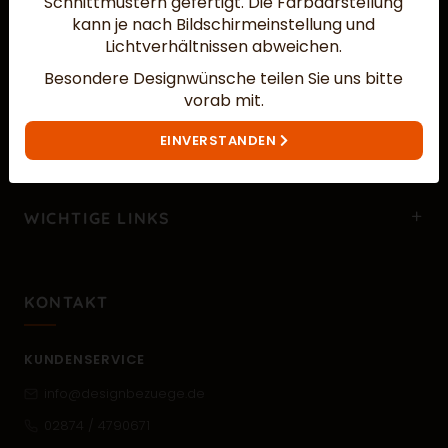
Schnittmustern gefertigt.
Die Farbdarstellung
kann je nach Bildschirmeinstellung und
Lichtverhältnissen abweichen.
Besondere Designwünsche teilen Sie uns bitte
vorab mit.
MEHR ÜBER UNS…
EINVERSTANDEN
WICHTIGE LINKS
KONTAKT
KUNDENSERVICE
info@designbezuege.de
02874 / 4790671