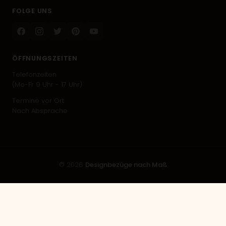
FOLGE UNS
Facebook
Instagram
Twitter
Pinterest
Youtube
ÖFFNUNGSZEITEN
Telefonzeiten
(Mo-Fr 9 Uhr - 17 Uhr)
Termine vor Ort
Nach Absprache
© 2026
Designbezüge nach Maß