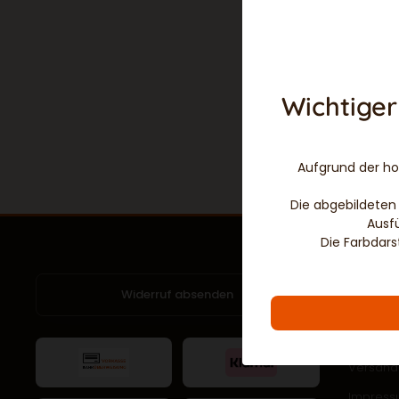
Wichtiger
Aufgrund der hoh
Die abgebildeten 
Ausf
Die Farbdars
MEHR 
Widerruf absenden
Zahlung
Versand 
Impres