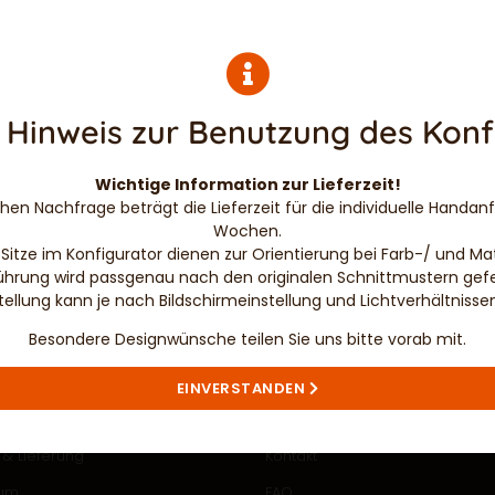
 Hinweis zur Benutzung des Konf
Wichtige Information zur Lieferzeit!
en Nachfrage beträgt die Lieferzeit für die individuelle Handanf
Wochen.
Sitze im Konfigurator dienen zur Orientierung bei Farb-/ und Mat
ührung wird passgenau nach den originalen Schnittmustern gefer
tellung kann je nach Bildschirmeinstellung und Lichtverhältniss
Besondere Designwünsche teilen Sie uns bitte vorab mit.
ÜBER UNS…
WICHTIGE LINKS
EINVERSTANDEN
sbedingungen
Über uns
& Lieferung
Kontakt
sum
FAQ