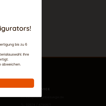
igurators!
ertigung bis zu 6
erialauswahl. Ihre
tigt.
en abweichen.
KONTAKT
KUNDENSERVICE
info@designbezuege.de
02874 / 4790671