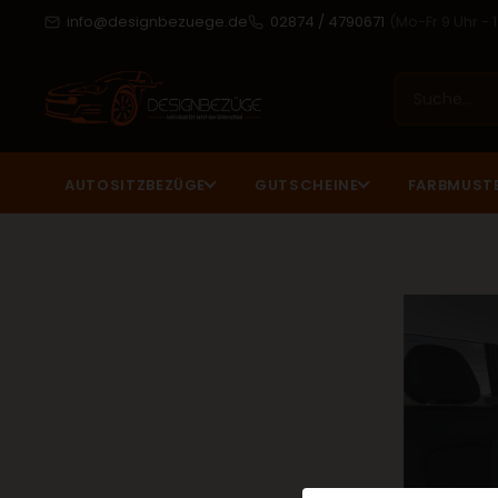
info@designbezuege.de
02874 / 4790671
(Mo-Fr 9 Uhr - 
AUTOSITZBEZÜGE
GUTSCHEINE
FARBMUST