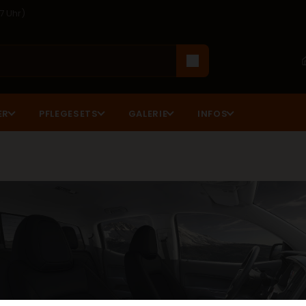
17 Uhr)
ER
PFLEGESETS
GALERIE
INFOS