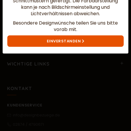
Schnittmustern gefertigt.
Die Farbdarstellung
kann je nach Bildschirmeinstellung und
Lichtverhältnissen abweichen.
Besondere Designwünsche teilen Sie uns bitte
vorab mit.
MEHR ÜBER UNS…
EINVERSTANDEN
WICHTIGE LINKS
KONTAKT
KUNDENSERVICE
info@designbezuege.de
02874 / 4790671