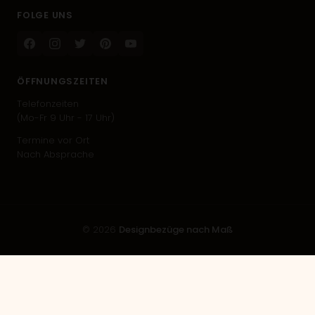
FOLGE UNS
Facebook
Instagram
Twitter
Pinterest
Youtube
ÖFFNUNGSZEITEN
Telefonzeiten
(Mo-Fr 9 Uhr - 17 Uhr)
Termine vor Ort
Nach Absprache
© 2026
Designbezüge nach Maß